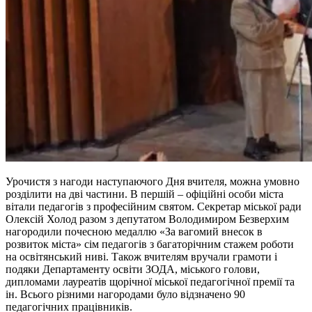
Урочистя з нагоди наступаючого Дня вчителя, можна умовно
розділити на дві частини. В першій – офіційні особи міста
вітали педагогів з професійним святом. Секретар міської ради
Олексій Холод разом з депутатом Володимиром Безверхим
нагородили почесною медаллю «За вагомий внесок в
розвиток міста» сім педагогів з багаторічним стажем роботи
на освітянський ниві. Також вчителям вручали грамоти і
подяки Департаменту освіти ЗОДА, міського голови,
дипломами лауреатів щорічної міської педагогічної премії та
ін. Всього різними нагородами було відзначено 90
педагогічних працівників.