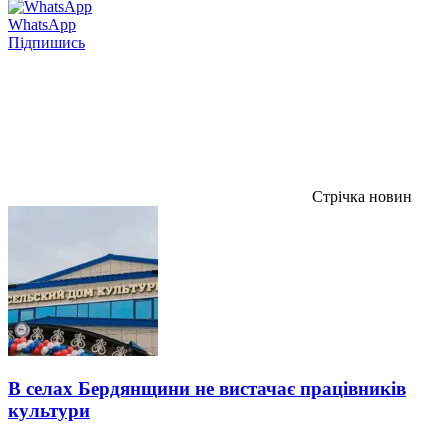
WhatsApp
Підпишись
Стрічка новин
В селах Бердянщини не вистачає працівників
культури