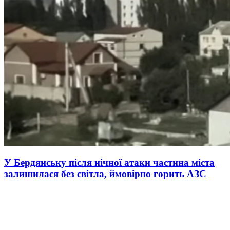
У Бердянську після нічної атаки частина міста
залишилася без світла, ймовірно горить АЗС