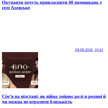
Окупанти хочуть привласнити 40 помешкань у
селі Азовське
04.08.2026, 10:41
Сім’я на відстані: як війна змінює ролі в родині й
чи можна не втратити близькість