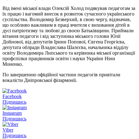
Від імені міської влади Олексій Холод подякував педагогам за
їх працю і вагомий внесок в розвиток сучасного українського
суспільства. Володимир Безверхий, в свою чергу, відзначив,
що особливо важливим в праці вчителя є виховання дітей в
дусі патріотизму та любові до своєю Батьківщини. Приймали
вітання педагоги і від заступника міського голови Юлії
Дойнової, від депутатів Ірини Попової, Євгена Георгієва,
депутата облради Владислава Шалєєва, начальника відділу
освіту Володимира Липського та керівника міської організації
профспілки працівників освіти і науки України Ніни
Моненко.
По завершенню офіційної частини педагогів привітали
вокалісти Дніпровської філармонії.
Facebook
Підпишись
Instagram
Підпишись
Viber
Підпишись