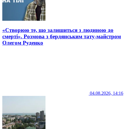
«Створюю те, що залишиться з людиною до
смерті». Розмова з бердянським тату-майстром
Олегом Руденко
04.08.2026, 14:16