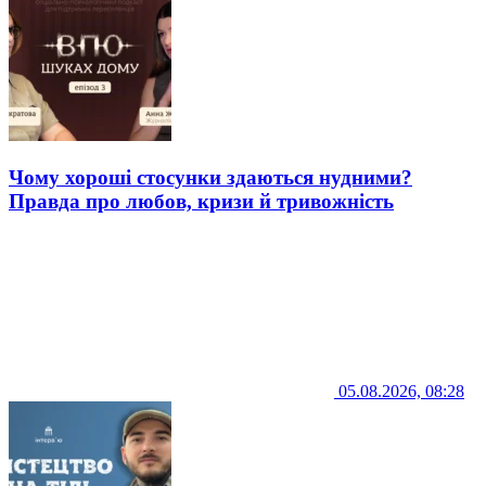
Чому хороші стосунки здаються нудними?
Правда про любов, кризи й тривожність
05.08.2026, 08:28