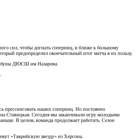
много сил, чтобы догнать соперниц, и ближе к большому
оторый предопределил окончательный итог матча в их пользу.
трибуны ДЮСШ им Назарова.
.
сь прессинговать наших соперниц. Но постоянно
сана Ставицкая. Сегодня мы заканчивали игру молодыми
аньше. В целом, команда продолжает работать. Сезон
имут «Таврийскую звезду» из Херсона.