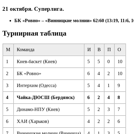
21 октября. Суперлига.
БК «Ровно» – «Винницкие молнии» 62:60 (13:19, 11:6, 16
Турнирная таблица
М
Команда
И
В
П
О
1
Киев-баскет (Киев)
5
5
0
10
2
БК «Ровно»
6
4
2
10
3
Интерхим (Одесса)
5
4
1
9
4
Чайка-ДЮСШ (Бердянск)
6
2
4
8
5
Динамо-НПУ (Киев)
5
2
3
7
6
ХАИ (Харьков)
4
2
2
6
7
Винницкие молнии (Винница)
4
1
3
5