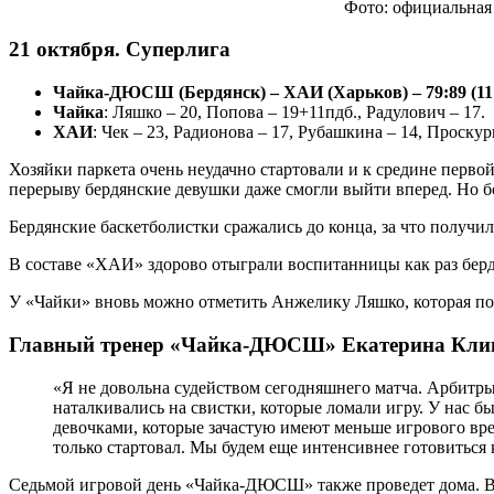
Фото: официальная
21 октября. Суперлига
Чайка-ДЮСШ (Бердянск) – ХАИ (Харьков) – 79:89 (11:19
Чайка
: Ляшко – 20, Попова – 19+11пдб., Радулович – 17.
ХАИ
: Чек – 23, Радионова – 17, Рубашкина – 14, Проскур
Хозяйки паркета очень неудачно стартовали и к средине перво
перерыву бердянские девушки даже смогли выйти вперед. Но бо
Бердянские баскетболистки сражались до конца, за что полу
В составе «ХАИ» здорово отыграли воспитанницы как раз берд
У «Чайки» вновь можно отметить Анжелику Ляшко, которая по
Главный тренер «Чайка-ДЮСШ» Екатерина Кли
«Я не довольна судейством сегодняшнего матча. Арбитр
наталкивались на свистки, которые ломали игру. У нас 
девочками, которые зачастую имеют меньше игрового вре
только стартовал. Мы будем еще интенсивнее готовиться
Седьмой игровой день «Чайка-ДЮСШ» также проведет дома. В 