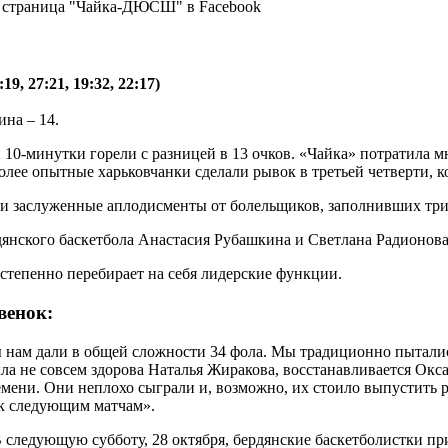
 страница "Чайка-ДЮСШ" в Facebook
, 27:21, 19:32, 22:17)
ина – 14.
й 10-минутки горели с разницей в 13 очков. «Чайка» потратила 
лее опытные харьковчанки сделали рывок в третьей четверти, к
чили заслуженные аплодисменты от болельщиков, заполнивших 
янского баскетбола Анастасия Рубашкина и Светлана Радионова
степенно перебирает на себя лидерские функции.
венок:
ы нам дали в общей сложности 34 фола. Мы традиционно пытали
была не совсем здорова Наталья Жиракова, восстанавливается Ок
мени. Они неплохо сыграли и, возможно, их стоило выпустить р
 к следующим матчам».
следующую субботу, 28 октября, бердянские баскетболистки пр