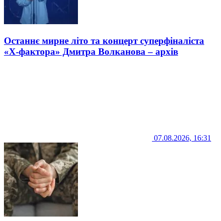
Останнє мирне літо та концерт суперфіналіста
«Х-фактора» Дмитра Волканова – архів
07.08.2026, 16:31