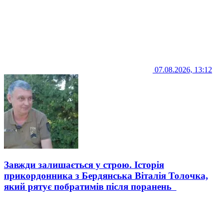
07.08.2026, 13:12
Завжди залишається у строю. Історія
прикордонника з Бердянська Віталія Толочка,
який рятує побратимів після поранень