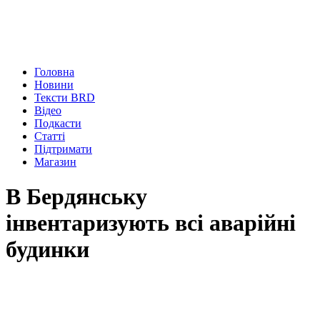
Головна
Новини
Тексти BRD
Відео
Подкасти
Статті
Підтримати
Магазин
В Бердянську
інвентаризують всі аварійні
будинки