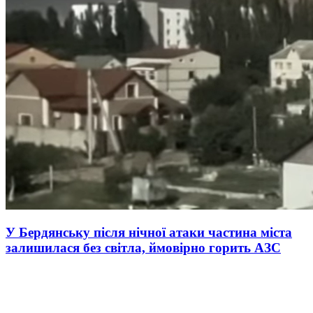
У Бердянську після нічної атаки частина міста
залишилася без світла, ймовірно горить АЗС