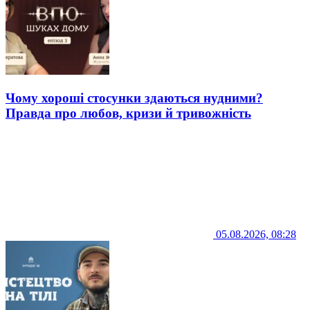
Чому хороші стосунки здаються нудними?
Правда про любов, кризи й тривожність
05.08.2026, 08:28