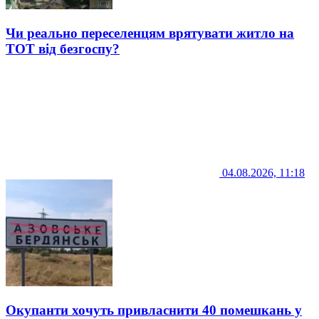
Чи реально переселенцям врятувати житло на
ТОТ від безгоспу?
04.08.2026, 11:18
Окупанти хочуть привласнити 40 помешкань у