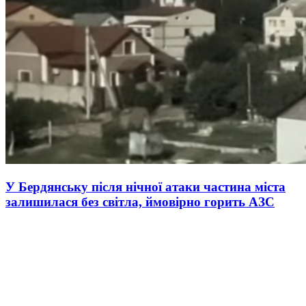
У Бердянську після нічної атаки частина міста
залишилася без світла, ймовірно горить АЗС