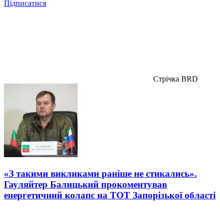
Підписатися
Стрічка BRD
«З такими викликами раніше не стикались».
Гауляйтер Балицький прокоментував
енергетичний колапс на ТОТ Запорізької області