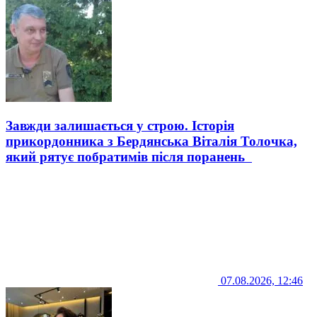
Завжди залишається у строю. Історія
прикордонника з Бердянська Віталія Толочка,
який рятує побратимів після поранень
07.08.2026, 12:46