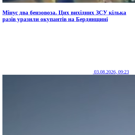
Мінус два бензовоза. Цих вихідних ЗСУ кілька
разів уразили окупантів на Бердянщині
03.08.2026, 09:23