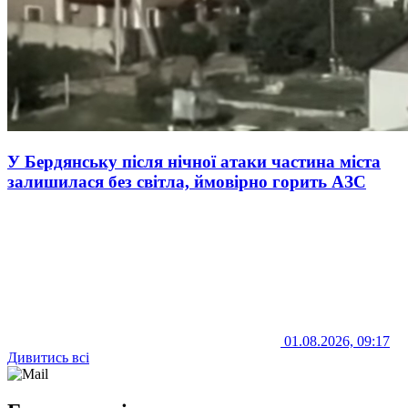
У Бердянську після нічної атаки частина міста
залишилася без світла, ймовірно горить АЗС
01.08.2026, 09:17
Дивитись всі