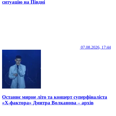
ситуацію на Півдні
07.08.2026, 17:44
Останнє мирне літо та концерт суперфіналіста
«Х-фактора» Дмитра Волканова – архів