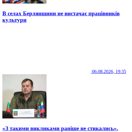
В селах Бердянщини не вистачає працівників
культури
06.08.2026, 19:35
«З такими викликами раніше не стикались».