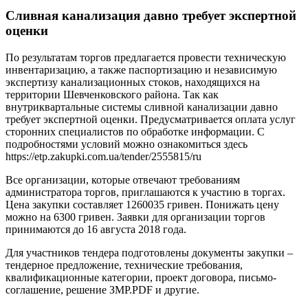
Сливная канализация давно требует экспертной
оценки
По результатам торгов предлагается провести техническую
инвентаризацию, а также паспортизацию и независимую
экспертизу канализационных стоков, находящихся на
территории Шевченковского района. Так как
внутриквартальные системы сливной канализации давно
требует экспертной оценки. Предусматривается оплата услуг
сторонних специалистов по обработке информации. С
подробностями условий можно ознакомиться здесь
https://etp.zakupki.com.ua/tender/2555815/ru
Все организации, которые отвечают требованиям
администратора торгов, приглашаются к участию в торгах.
Цена закупки составляет 1260035 гривен. Понижать цену
можно на 6300 гривен. Заявки для организации торгов
принимаются до 16 августа 2018 года.
Для участников тендера подготовлены документы закупки –
тендерное предложение, технические требования,
квалификационные категории, проект договора, письмо-
соглашение, решение ЗМР.PDF и другие.