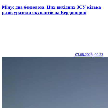
Мінус два бензовоза. Цих вихідних ЗСУ кілька
разів уразили окупантів на Бердянщині
03.08.2026, 09:23