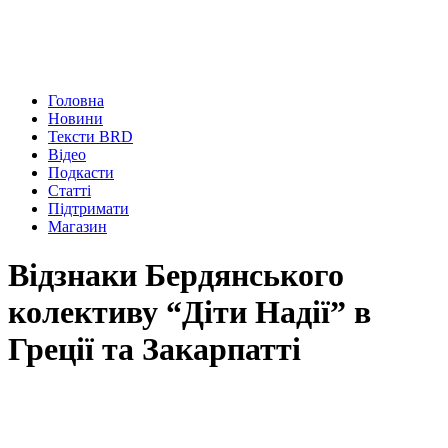
Головна
Новини
Тексти BRD
Відео
Подкасти
Статті
Підтримати
Магазин
Відзнаки Бердянського
колективу “Діти Надії” в
Греції та Закарпатті