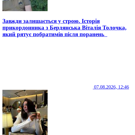
Завжди залишається у строю. Історія
прикордонника з Бердянська Віталія Толочка,
який рятує побратимів після поранень
07.08.2026, 12:46