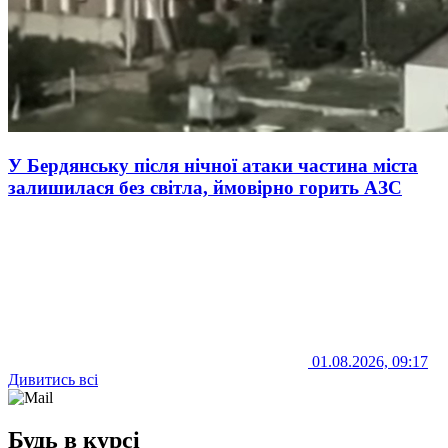
У Бердянську після нічної атаки частина міста
залишилася без світла, ймовірно горить АЗС
01.08.2026, 09:17
Дивитись всі
Будь в курсі