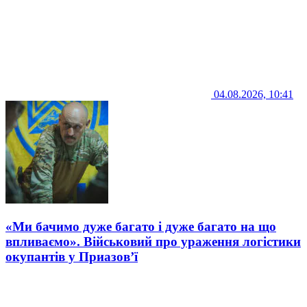
04.08.2026, 10:41
«Ми бачимо дуже багато і дуже багато на що
впливаємо». Військовий про ураження логістики
окупантів у Приазов’ї