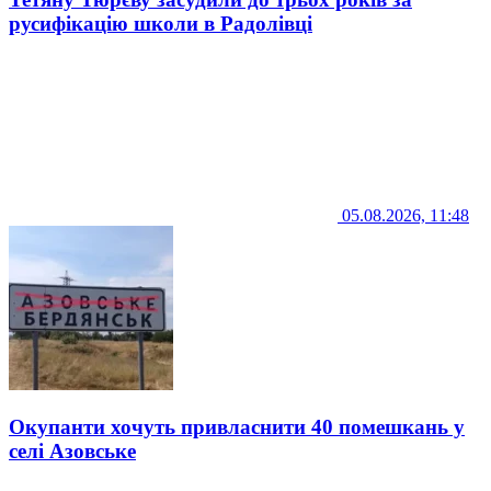
русифікацію школи в Радолівці
05.08.2026, 11:48
Окупанти хочуть привласнити 40 помешкань у
селі Азовське