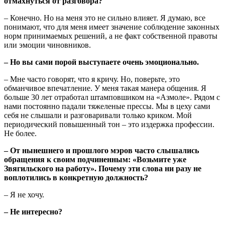
отмахнуться от разговора?
– Конечно. Но на меня это не сильно влияет. Я думаю, все
понимают, что для меня имеет значение соблюдение законных
норм принимаемых решений, а не факт собственной правоты
или эмоции чиновников.
– Но вы сами порой выступаете очень эмоционально.
– Мне часто говорят, что я кричу. Но, поверьте, это
обманчивое впечатление. У меня такая манера общения. Я
больше 30 лет отработал штамповшиком на «Азмоле». Рядом с
нами постоянно падали тяжеленые прессы. Мы в цеху сами
себя не слышали и разговаривали только криком. Мой
периодический повышенный тон – это издержка профессии.
Не более.
– От нынешнего и прошлого мэров часто слышались
обращения к своим подчиненным: «Возьмите уже
Звягильского на работу». Почему эти слова ни разу не
воплотились в конкретную должность?
– Я не хочу.
– Не интересно?