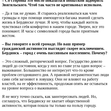
– Со стороны это могло показаться попыткой задобрить
Звягильского. Чтоб так часто не критиковал исполком.
– Да я так не думаю. Я стараюсь реализоваться как член
громады и при помощи имеющегося багажа знаний сделать
жизнь в Бердянске лучше. Я хочу, чтобы каждый житель
чувствовал себя комфортно в нашем городе. Уверен, все это
понимают. И часы с символикой города были приятным
жестом.
– Вы говорите о всей громаде. Но ваш пример
гражданской активности выглядит скорее исключением.
Бердянск – город с очень пассивным населением. Почему?
– Это сложный, риторический вопрос. Государство довело
людей до состояния, когда у них во главе угла один вопрос –
выживание. Большинство не интересует что-то кроме
проблем сегодняшнего дня. А правовой неграмотностью люди
сами себя загоняют в ловушку. Они не влияют на работу
властей, на ее эффективность, продолжая опять же оставаться
на уровне вопроса о выживании.
Я не могу точно сказать, как заинтересовать людей. Но,
соглашусь, что Бердянску не хватает общественной
активности, которая пошла ты только на пользу городу.