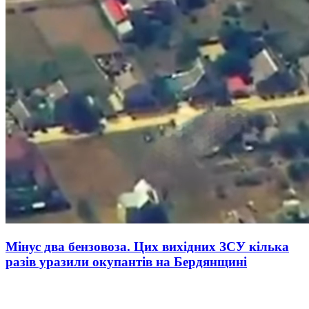
Мінус два бензовоза. Цих вихідних ЗСУ кілька
разів уразили окупантів на Бердянщині