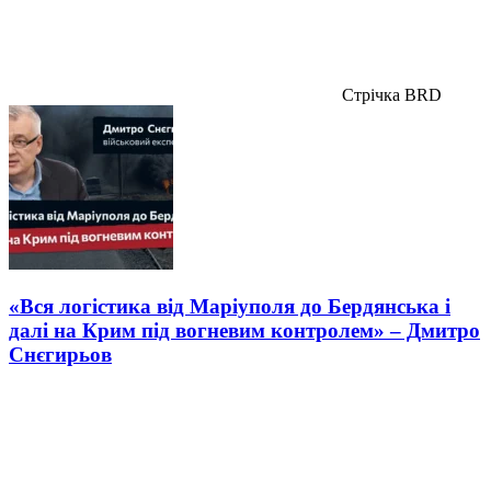
Стрічка BRD
«Вся логістика від Маріуполя до Бердянська і
далі на Крим під вогневим контролем» – Дмитро
Снєгирьов