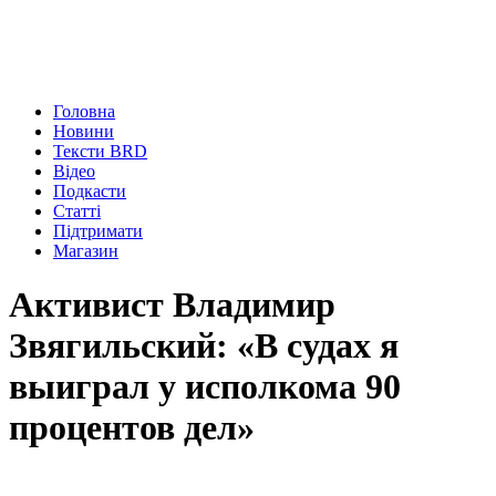
Головна
Новини
Тексти BRD
Відео
Подкасти
Статті
Підтримати
Магазин
Активист Владимир
Звягильский: «В судах я
выиграл у исполкома 90
процентов дел»