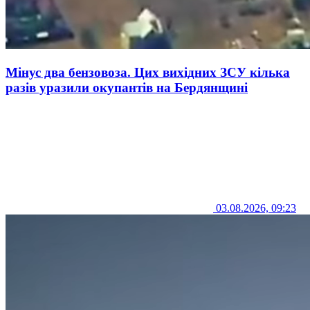
Мінус два бензовоза. Цих вихідних ЗСУ кілька
разів уразили окупантів на Бердянщині
03.08.2026, 09:23