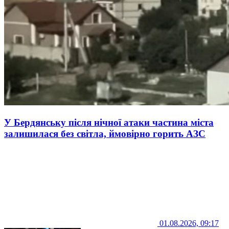
У Бердянську після нічної атаки частина міста
залишилася без світла, ймовірно горить АЗС
01.08.2026, 09:17