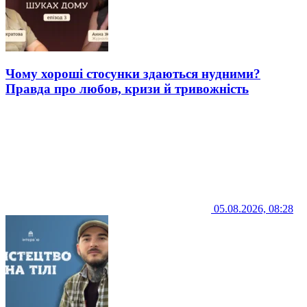
Чому хороші стосунки здаються нудними?
Правда про любов, кризи й тривожність
05.08.2026, 08:28