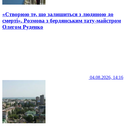
«Створюю те, що залишиться з людиною до
смерті». Розмова з бердянським тату-майстром
Олегом Руденко
04.08.2026, 14:16