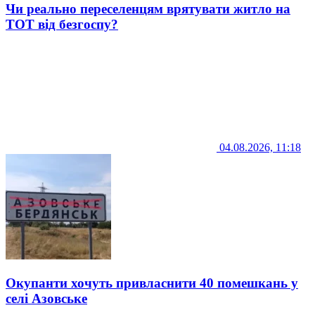
Чи реально переселенцям врятувати житло на
ТОТ від безгоспу?
04.08.2026, 11:18
Окупанти хочуть привласнити 40 помешкань у
селі Азовське