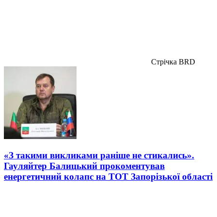
Стрічка BRD
«З такими викликами раніше не стикались».
Гауляйтер Балицький прокоментував
енергетичний колапс на ТОТ Запорізької області