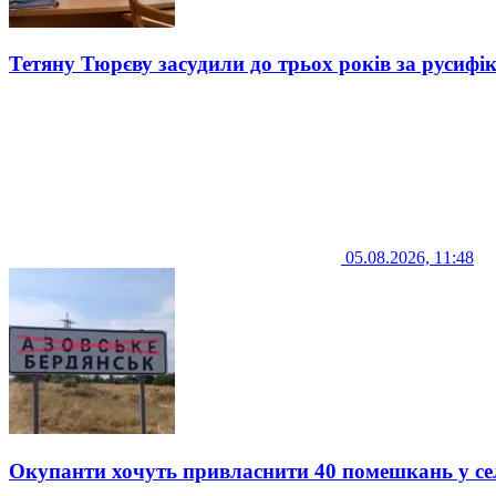
Тетяну Тюрєву засудили до трьох років за русифі
05.08.2026, 11:48
Окупанти хочуть привласнити 40 помешкань у се