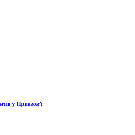
нтів у Приазов’ї