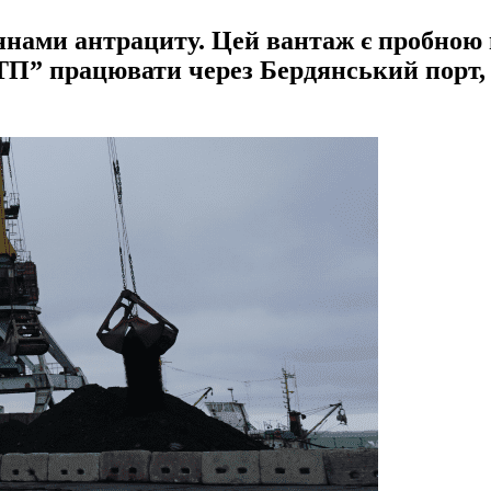
ами антрациту. Цей вантаж є пробною пар
П” працювати через Бердянський порт, 