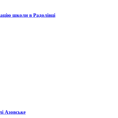
кацію школи в Радолівці
лі Азовське