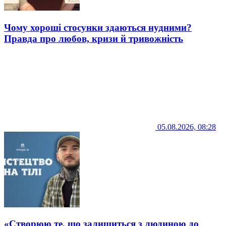
Чому хороші стосунки здаються нудними?
Правда про любов, кризи й тривожність
05.08.2026, 08:28
«Створюю те, що залишиться з людиною до