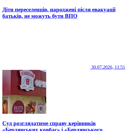
Діти переселенців, народжені після евакуації
батьків, не можуть бути ВПО
30.07.2026, 11:51
Суд розглядатиме справу керівників
«Бердянських ковбас» і «Бердянського