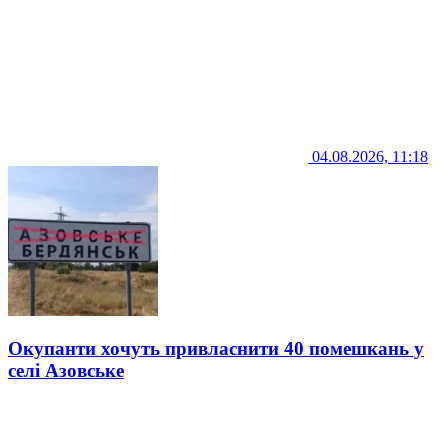
04.08.2026, 11:18
Окупанти хочуть привласнити 40 помешкань у
селі Азовське