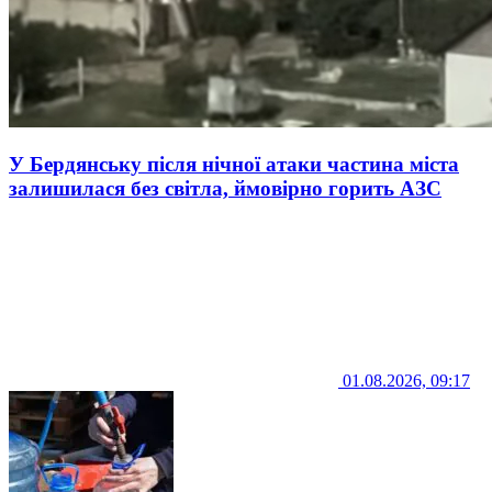
У Бердянську після нічної атаки частина міста
залишилася без світла, ймовірно горить АЗС
01.08.2026, 09:17