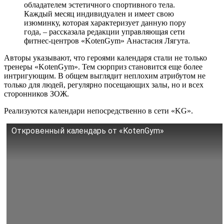
обладателем эстетичного спортивного тела.
Каждый месяц индивидуален и имеет свою
изюминку, которая характеризует данную пору
года, – рассказала редакции управляющая сети
фитнес-центров «KotenGym» Анастасия Лягута.
Авторы указывают, что героями календаря стали не только
тренеры «KotenGym». Тем сюрприз становится еще более
интригующим. В общем выглядит неплохим атрибутом не
только для людей, регулярно посещающих залы, но и всех
сторонников ЗОЖ.
Реализуются календари непосредственно в сети «KG».
Откровенный календарь от «KotenGym»