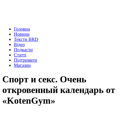
Головна
Новини
Тексти BRD
Відео
Подкасти
Статті
Підтримати
Магазин
Спорт и секс. Очень
откровенный календарь от
«KotenGym»