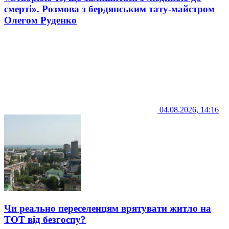
смерті». Розмова з бердянським тату-майстром
Олегом Руденко
04.08.2026, 14:16
Чи реально переселенцям врятувати житло на
ТОТ від безгоспу?