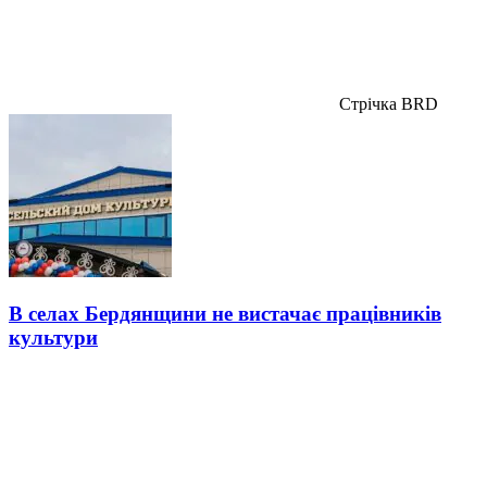
Стрічка BRD
В селах Бердянщини не вистачає працівників
культури