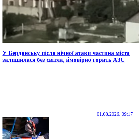
У Бердянську після нічної атаки частина міста
залишилася без світла, ймовірно горить АЗС
01.08.2026, 09:17