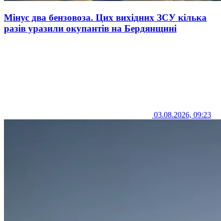
Мінус два бензовоза. Цих вихідних ЗСУ кілька
разів уразили окупантів на Бердянщині
03.08.2026, 09:23