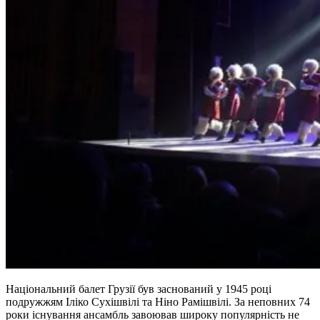
Національний балет Грузії був заснований у 1945 році
подружжям Іліко Сухішвілі та Ніно Рамішвілі. За неповних 74
роки існування ансамбль завоював широку популярність не