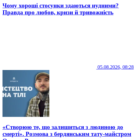
Чому хороші стосунки здаються нудними?
Правда про любов, кризи й тривожність
05.08.2026, 08:28
«Створюю те, що залишиться з людиною до
смерті». Розмова з бердянським тату-майстром