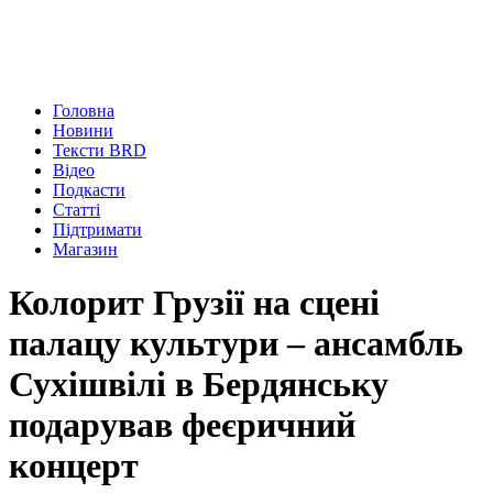
Головна
Новини
Тексти BRD
Відео
Подкасти
Статті
Підтримати
Магазин
Колорит Грузії на сцені
палацу культури – ансамбль
Сухішвілі в Бердянську
подарував феєричний
концерт