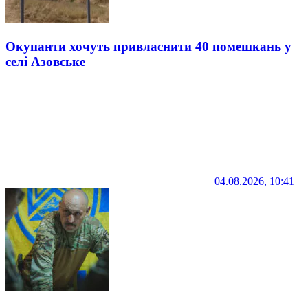
Окупанти хочуть привласнити 40 помешкань у
селі Азовське
04.08.2026, 10:41