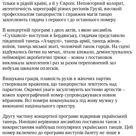
тільки в рідній країні, а й у Європі. Неповторний колорит,
автентичність хореографії різних регіонів Грузії, високий
професіоналізм танцюристів і справжня магія танцю
захоплюють глядача з першого і до останнього номеру.
В концертній програмі з двох актів, з якою ансамбль
«Сухішвілі» виступив в Бердянську, глядачам представили
південний танець «Ачарулі», танець армії, танець жінок-
воїнів, танець міської знаті, чоловічий танок горців. На сцені
відбувались битви на мечах, літали кінжали, демонструвались
неймовірні акробатичні трюки – кожна з постановок
викликала захоплення і раз за разом переповнений зал
вибухав шквалом оплесків.
Вишукана грація, плавність рухів в жіночих партіях
створювали враження, що танцюристки левітують над
паркетом. Окремої уваги засулговують костюми артистів –
кожен хореографічний номер супроводжувався новим
вбранням. Всі номери виконувались під живу музику у
виконанні національного оркестру.
Другу частину концертної програми відкривав український
танець. Нинішні керівники ансамблю поставили танок з
використанням найбільш популярних українських танців. Цей
номер включено до програми виступів балету не лише в