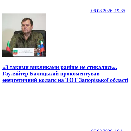
06.08.2026, 19:35
«З такими викликами раніше не стикались».
Гауляйтер Балицький прокоментував
енергетичний колапс на ТОТ Запорізької області