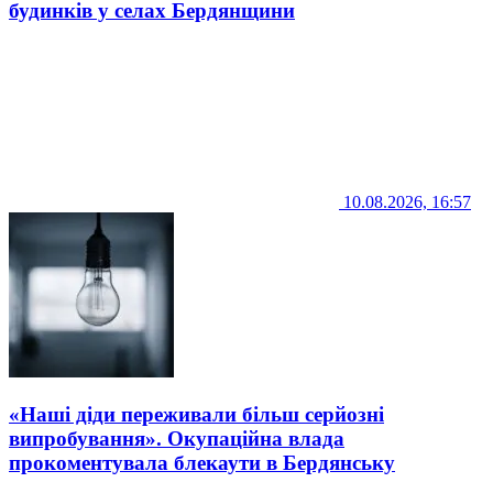
будинків у селах Бердянщини
10.08.2026, 16:57
«Наші діди переживали більш серйозні
випробування». Окупаційна влада
прокоментувала блекаути в Бердянську