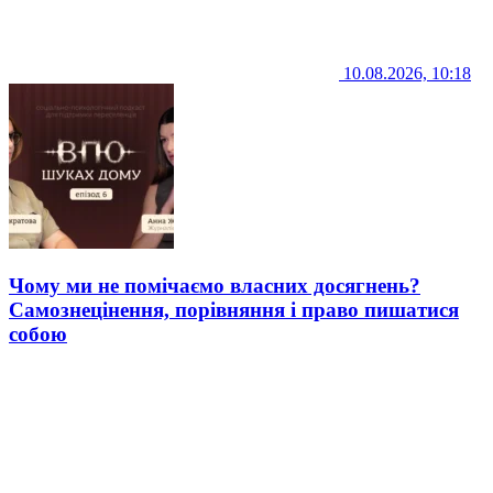
10.08.2026, 10:18
Чому ми не помічаємо власних досягнень?
Самознецінення, порівняння і право пишатися
собою