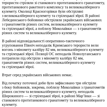
терористи стріляли зі станкового протитанкового гранатомету,
протитанкового ракетного комплексу та великокаліберного
кулемету. Околиці Красногорівки були обстріляні
з великокаліберного кулемету та стрілецької зброї. В районі
Лебединського бойовики обстріляли українських військових
з гранатометів різних систем, великокаліберного кулемету
та стрілецької зброї, а поблизу Миколаївки — з гранатометів
різних систем та великокаліберного кулемету.
В районі відповідальності оперативно-тактичного
угруповання Північ неподалік Кримського терористи вели
вогонь з міномету калібру 82 мм, великокаліберного кулемету
та стрілецької зброї. Позиції ОС неподалік Новолуганського
потрапили під обстріли з міномету калібру 82 мм,
гранатометів різних систем, великокаліберного кулемету
та стрілецької зброї.
Втрат серед українських військових немає.
Від початку поточної доби було зафіксовано три обстріли
з боку бойовиків, зокрема, поблизу Миколаївки з гранатометів
різних систем та великокаліберного кулемету, неподалік
Широкиного — зі стрілецької зброї, в районі Мар’їнки — зі
станкового протитанкового гранатомету та великокаліберного
кулемету.