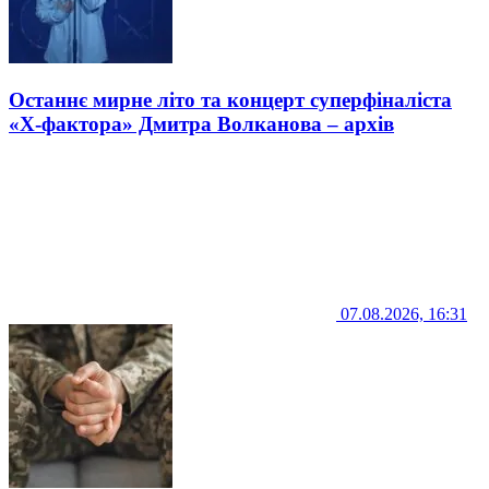
Останнє мирне літо та концерт суперфіналіста
«Х-фактора» Дмитра Волканова – архів
07.08.2026, 16:31