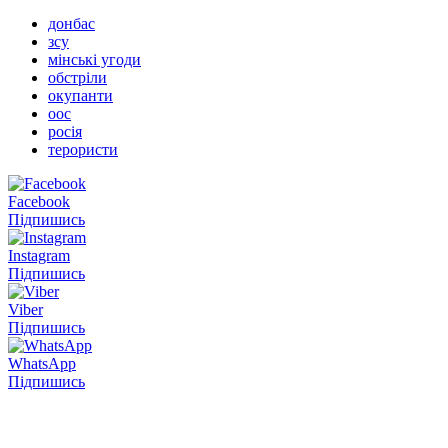
донбас
зсу
мінські угоди
обстріли
окупанти
оос
росія
терористи
Facebook
Підпишись
Instagram
Підпишись
Viber
Підпишись
WhatsApp
Підпишись