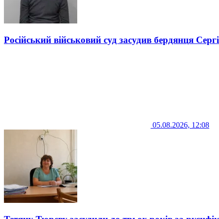
Російський військовий суд засудив бердянця Серг
05.08.2026, 12:08