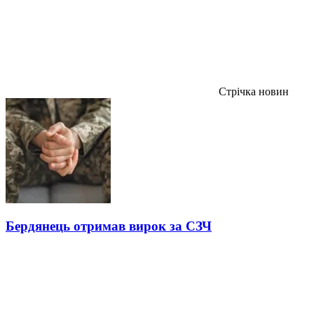
Стрічка новин
Бердянець отримав вирок за СЗЧ