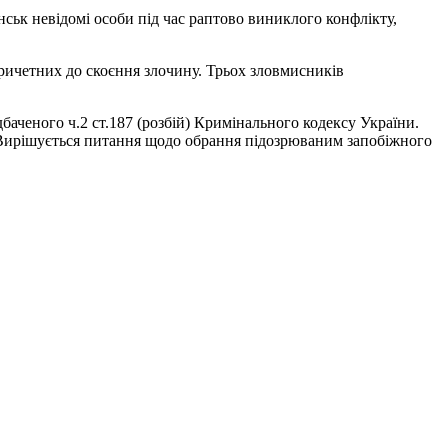
янськ невідомі особи під час раптово виниклого конфлікту,
причетних до скоєння злочину. Трьох зловмисників
баченого ч.2 ст.187 (розбій) Кримінального кодексу України.
 Вирішується питання щодо обрання підозрюваним запобіжного