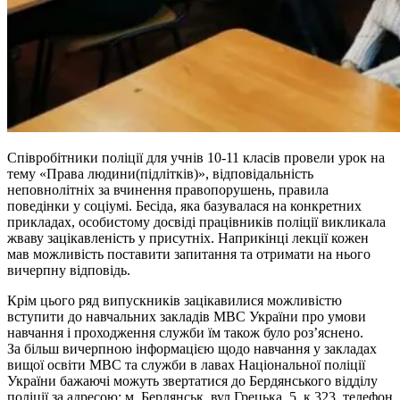
Співробітники поліції для учнів 10-11 класів провели урок на
тему «Права людини(підлітків)», відповідальність
неповн
олітніх за вчинення правопорушень, правила
поведінки у соціумі. Бесіда, яка базувалася на конкретних
прикладах, особистому досвіді працівників поліції викликала
жваву зацікавленість у присутніх. Наприкінці лекції кожен
мав можливість поставити запитання та отримати на нього
вичерпну відповідь.
Крім цього ряд випускників зацікавилися можливістю
вступити до навчальних закладів МВС України про умови
навчання і проходження служби їм також було роз’яснено.
За більш вичерпною інформацією щодо навчання у закладах
вищої освіти МВС та служби в лавах Національної поліції
України бажаючі можуть звертатися до Бердянського відділу
поліції за адресою: м. Бердянськ, вул.Грецька, 5, к 323, телефон