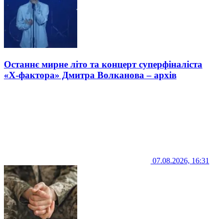
Останнє мирне літо та концерт суперфіналіста
«Х-фактора» Дмитра Волканова – архів
07.08.2026, 16:31