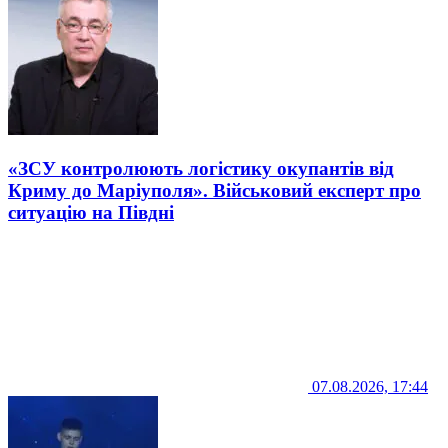
«ЗСУ контролюють логістику окупантів від
Криму до Маріуполя». Військовий експерт про
ситуацію на Півдні
07.08.2026, 17:44