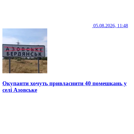
05.08.2026, 11:48
Окупанти хочуть привласнити 40 помешкань у
селі Азовське