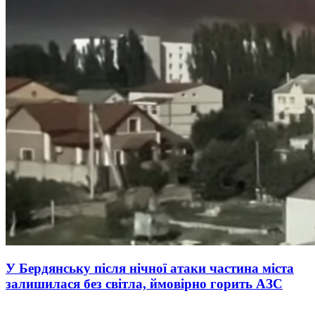
У Бердянську після нічної атаки частина міста
залишилася без світла, ймовірно горить АЗС