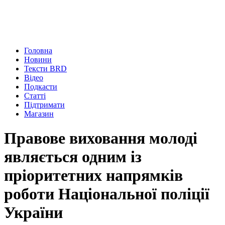
Головна
Новини
Тексти BRD
Відео
Подкасти
Статті
Підтримати
Магазин
Правове виховання молоді
являється одним із
пріоритетних напрямків
роботи Національної поліції
України