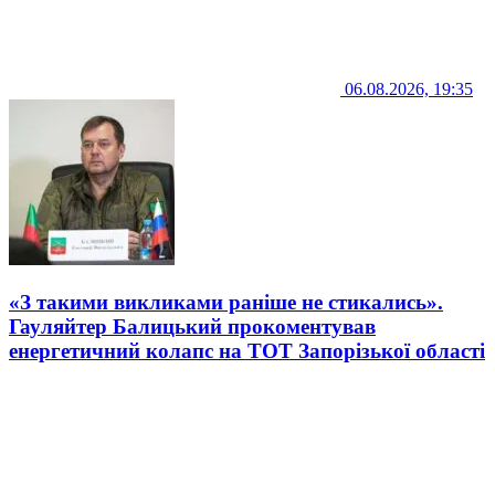
06.08.2026, 19:35
«З такими викликами раніше не стикались».
Гауляйтер Балицький прокоментував
енергетичний колапс на ТОТ Запорізької області