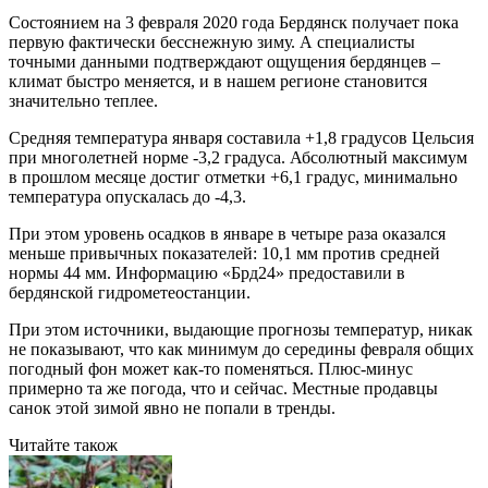
Состоянием на 3 февраля 2020 года Бердянск получает пока
первую фактически бесснежную зиму. А специалисты
точными данными подтверждают ощущения бердянцев –
климат быстро меняется, и в нашем регионе становится
значительно теплее.
Средняя температура января составила +1,8 градусов Цельсия
при многолетней норме -3,2 градуса. Абсолютный максимум
в прошлом месяце достиг отметки +6,1 градус, минимально
температура опускалась до -4,3.
При этом уровень осадков в январе в четыре раза оказался
меньше привычных показателей: 10,1 мм против средней
нормы 44 мм. Информацию «Брд24» предоставили в
бердянской гидрометеостанции.
При этом источники, выдающие прогнозы температур, никак
не показывают, что как минимум до середины февраля общих
погодный фон может как-то поменяться. Плюс-минус
примерно та же погода, что и сейчас. Местные продавцы
санок этой зимой явно не попали в тренды.
Читайте також