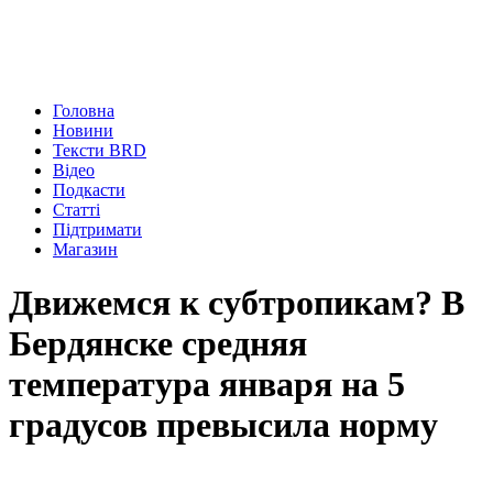
Головна
Новини
Тексти BRD
Відео
Подкасти
Статті
Підтримати
Магазин
Движемся к субтропикам? В
Бердянске средняя
температура января на 5
градусов превысила норму