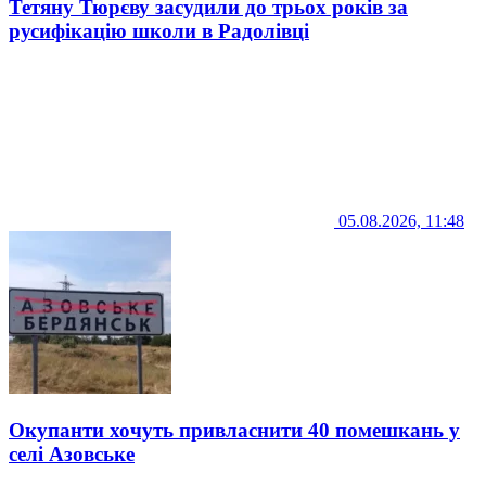
Тетяну Тюрєву засудили до трьох років за
русифікацію школи в Радолівці
05.08.2026, 11:48
Окупанти хочуть привласнити 40 помешкань у
селі Азовське