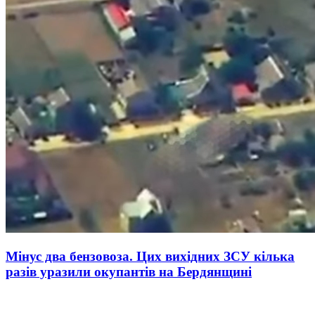
Мінус два бензовоза. Цих вихідних ЗСУ кілька
разів уразили окупантів на Бердянщині