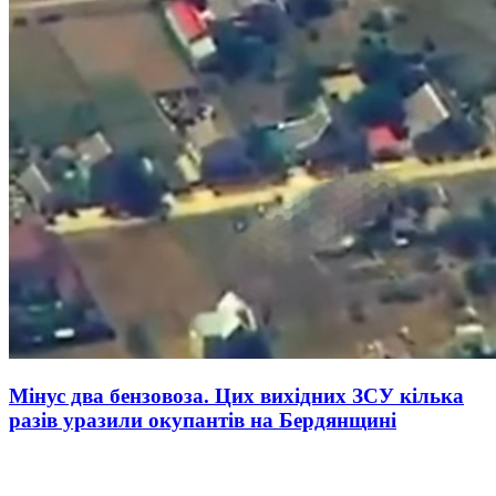
Мінус два бензовоза. Цих вихідних ЗСУ кілька
разів уразили окупантів на Бердянщині