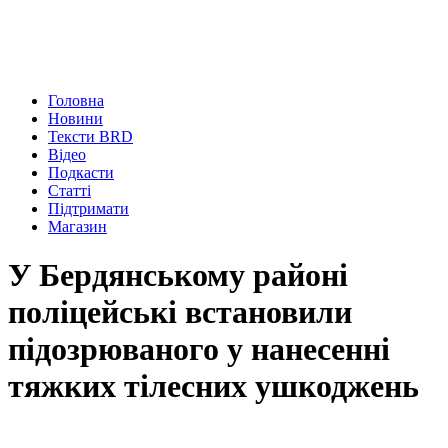
Головна
Новини
Тексти BRD
Відео
Подкасти
Статті
Підтримати
Магазин
У Бердянському районі
поліцейські встановили
підозрюваного у нанесенні
тяжких тілесних ушкоджень