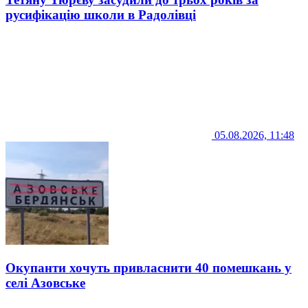
русифікацію школи в Радолівці
05.08.2026, 11:48
Окупанти хочуть привласнити 40 помешкань у
селі Азовське