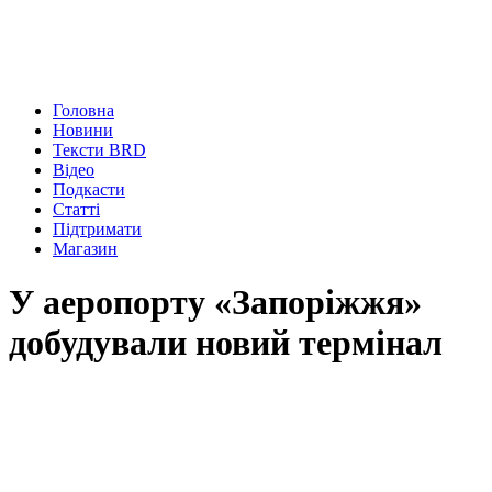
Головна
Новини
Тексти BRD
Відео
Подкасти
Статті
Підтримати
Магазин
У аеропорту «Запоріжжя»
добудували новий термінал