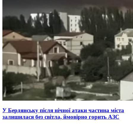
У Бердянську після нічної атаки частина міста
залишилася без світла, ймовірно горить АЗС