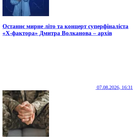
Останнє мирне літо та концерт суперфіналіста
«Х-фактора» Дмитра Волканова – архів
07.08.2026, 16:31