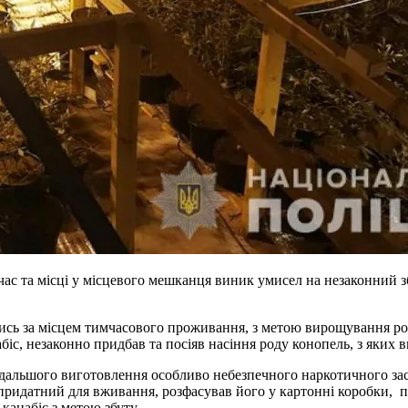
ас та місці у місцевого мешканця виник умисел на незаконний з
дячись за місцем тимчасового проживання, з метою вирощування 
біс, незаконно придбав та посіяв насіння роду конопель, з яких 
альшого виготовлення особливо небезпечного наркотичного засоб
придатний для вживання, розфасував його у картонні коробки, п
канабіс з метою збуту.