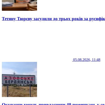
Тетяну Тюрєву засудили до трьох років за русифі
05.08.2026, 11:48
Окупанти хочуть привласнити 40 помешкань у се