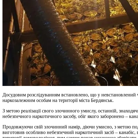
Досудовим розслідуванням встановлено, що у невстановлений ч
наркозалежним особам на території міста Бердянськ.
З метою реалізації свого злочинного умислу, останній, знахо
небезпечного наркотичного засобу, обіг якого заборонено – кана
Продовжуючи свій злочинний намір, діючи умисно, з метою под
виготовив особливо небезпечний наркотичний засіб – канабіс, 
території домоволодіння, тим самим почав незаконно зберігати 