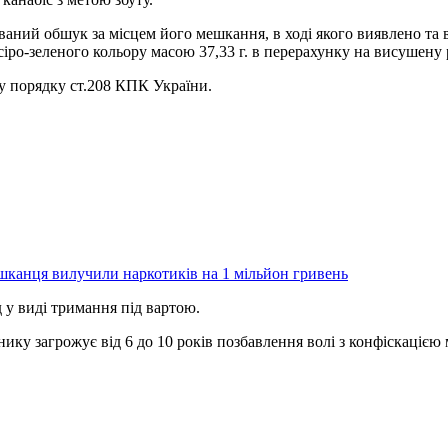
ваний обшук за місцем його мешкання, в ході якого виявлено та
сіро-зеленого кольору масою 37,33 г. в перерахунку на висушену
 у порядку ст.208 КПК України.
ешканця вилучили наркотиків на 1 мільйон гривень
 у виді тримання під вартою.
ику загрожує від 6 до 10 років позбавлення волі з конфіскацією 