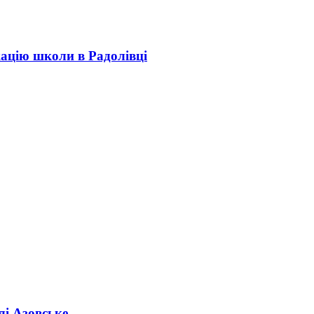
кацію школи в Радолівці
лі Азовське