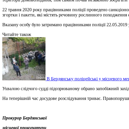
22 травня 2020 року працівниками поліції проведено санкціоно
згортки і пакети, які містять речовину рослинного походження 
Вказану особу було затримано працівниками поліції 22.05.2019
Читайте також
В Бердянську поліцейські у місцевого м
Ухвалою слідчого судді підозрюваному обрано запобіжний захід
На теперішній час досудове розслідування триває. Правопорушн
Прокурор Бердянської
місцевої прокуратури