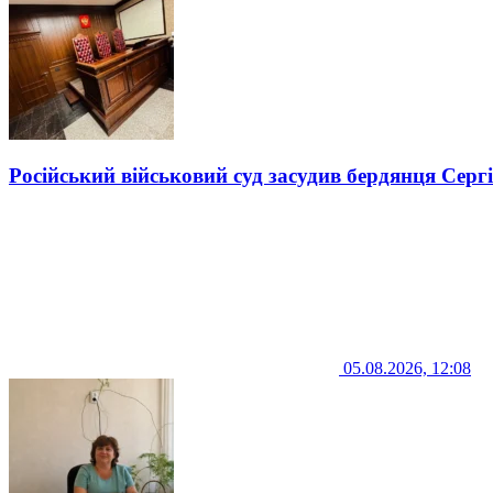
Російський військовий суд засудив бердянця Серг
05.08.2026, 12:08