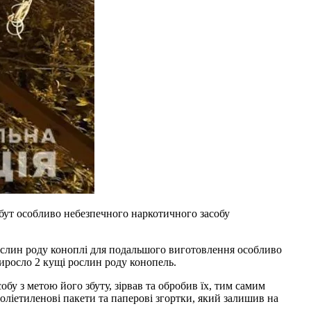
бут особливо небезпечного наркотичного засобу
рослин роду коноплі для подальшого виготовлення особливо
виросло 2 кущі рослин роду конопель.
у з метою його збуту, зірвав та обробив їх, тим самим
оліетиленові пакети та паперові згортки, який залишив на