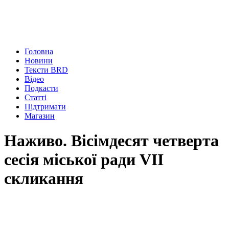
Головна
Новини
Тексти BRD
Відео
Подкасти
Статті
Підтримати
Магазин
Наживо. Вісімдесят четверта
сесія міської ради VIІ
скликання