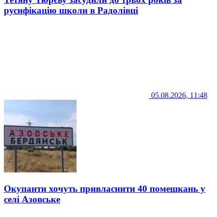
русифікацію школи в Радолівці
05.08.2026, 11:48
Окупанти хочуть привласнити 40 помешкань у
селі Азовське