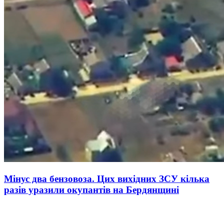
Мінус два бензовоза. Цих вихідних ЗСУ кілька
разів уразили окупантів на Бердянщині