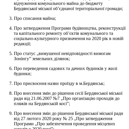
відчуження комунального майна до бюджету
Бердянської міської об’єднаної територіальної громади;
Про списання майна;
Про затвердження Програми будівництва, реконструкції
та капітального ремонту об’єктів комунального та
соціально-культурного призначення на 2020 рік в новій
редакції;
Про статус „вимушеної невідповідності вимогам
Зонінгу” земельних ділянок;
Про переведення садових та дачних будинків у жилі
будинки;
Про присвоєння назви проїзду в м.Бердянськ;
Про внесення змін до рішення сесії Бердянської міської
ради від 21.06.2007 №7 „Про організацію проходів до
пляжів на Бердянській косі”;
Про внесення змін до рішення Бердянської міської ради
від 27 лютого 2020 року № 25 „Про затвердження
Програми „Про забезпечення проведення місцевих
заходів у 2020 році”;