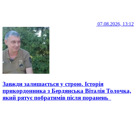
07.08.2026, 13:12
Завжди залишається у строю. Історія
прикордонника з Бердянська Віталія Толочка,
який рятує побратимів після поранень