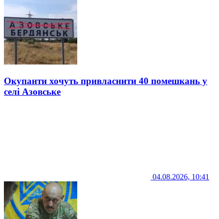
Окупанти хочуть привласнити 40 помешкань у
селі Азовське
04.08.2026, 10:41