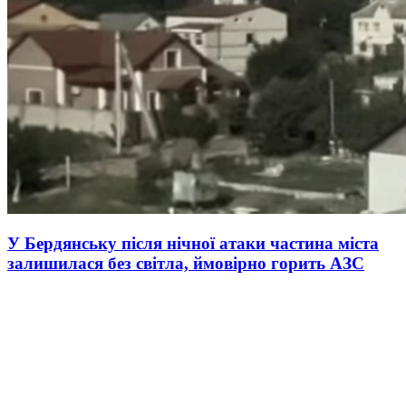
У Бердянську після нічної атаки частина міста
залишилася без світла, ймовірно горить АЗС