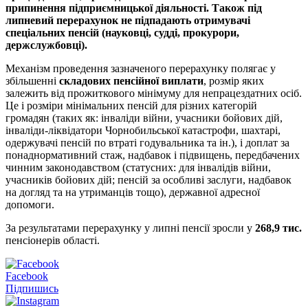
припинення підприємницької діяльності. Також під
липневий перерахунок не підпадають отримувачі
спеціальних пенсій (науковці, судді, прокурори,
держслужбовці).
Механізм проведення зазначеного перерахунку полягає у
збільшенні
складових пенсійної виплати
, розмір яких
залежить від прожиткового мінімуму для непрацездатних осіб.
Це і розміри мінімальних пенсій для різних категорій
громадян (таких як: інваліди війни, учасники бойових дій,
інваліди-ліквідатори Чорнобильської катастрофи, шахтарі,
одержувачі пенсій по втраті годувальника та ін.), і доплат за
понаднормативний стаж, надбавок і підвищень, передбачених
чинним законодавством (статусних: для інвалідів війни,
учасників бойових дій; пенсій за особливі заслуги, надбавок
на догляд та на утриманців тощо), державної адресної
допомоги.
За результатами перерахунку у липні пенсії зросли у
268,9 тис.
пенсіонерів області.
Facebook
Підпишись