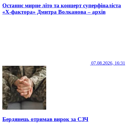
Останнє мирне літо та концерт суперфіналіста
«Х-фактора» Дмитра Волканова – архів
07.08.2026, 16:31
Бердянець отримав вирок за СЗЧ