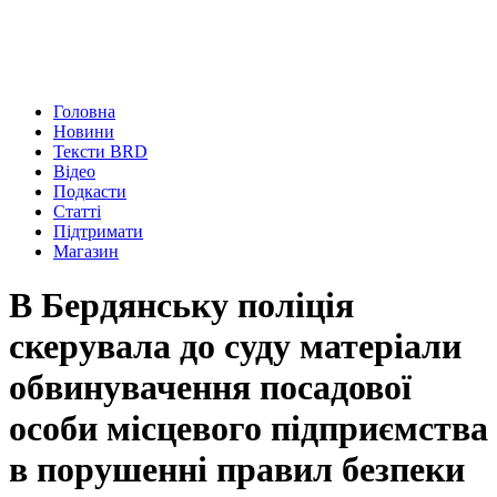
Головна
Новини
Тексти BRD
Відео
Подкасти
Статті
Підтримати
Магазин
В Бердянську поліція
скерувала до суду матеріали
обвинувачення посадової
особи місцевого підприємства
в порушенні правил безпеки