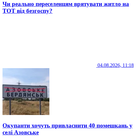
Чи реально переселенцям врятувати житло на
ТОТ від безгоспу?
04.08.2026, 11:18
Окупанти хочуть привласнити 40 помешкань у
селі Азовське