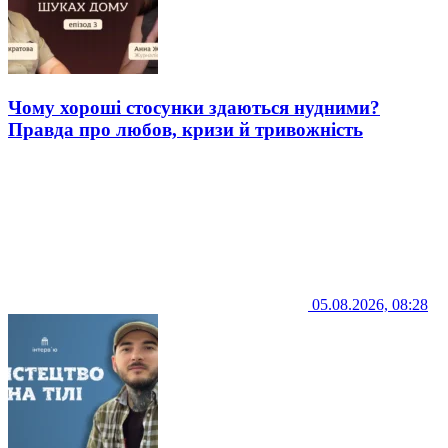
Чому хороші стосунки здаються нудними?
Правда про любов, кризи й тривожність
05.08.2026, 08:28