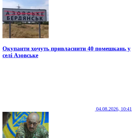
Окупанти хочуть привласнити 40 помешкань у
селі Азовське
04.08.2026, 10:41