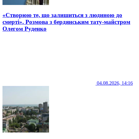
«Створюю те, що залишиться з людиною до
смерті». Розмова з бердянським тату-майстром
Олегом Руденко
04.08.2026, 14:16