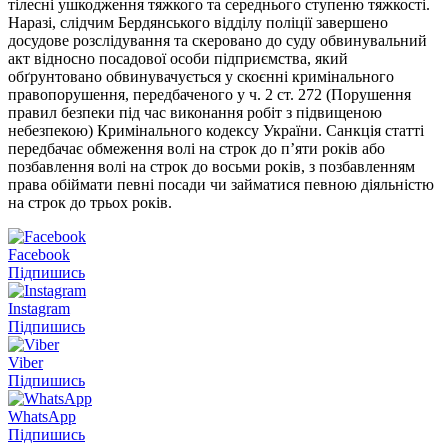
тілесні ушкодження тяжкого та середнього ступеню тяжкості.
Наразі, слідчим Бердянського відділу поліції завершено
досудове розслідування та скеровано до суду обвинувальний
акт відносно посадової особи підприємства, який
обґрунтовано обвинувачується у скоєнні кримінального
правопорушення, передбаченого у ч. 2 ст. 272 (Порушення
правил безпеки під час виконання робіт з підвищеною
небезпекою) Кримінального кодексу України. Санкція статті
передбачає обмеження волі на строк до п’яти років або
позбавлення волі на строк до восьми років, з позбавленням
права обіймати певні посади чи займатися певною діяльністю
на строк до трьох років.
Facebook
Підпишись
Instagram
Підпишись
Viber
Підпишись
WhatsApp
Підпишись