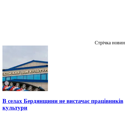
Стрічка новин
В селах Бердянщини не вистачає працівників
культури