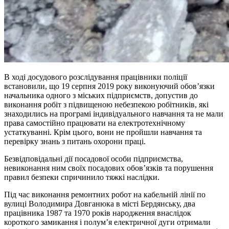
В ході досудового розслідування працівники поліції
встановили, що 19 серпня 2019 року виконуючий обов’язки
начальника одного з міських підприємств, допустив до
виконання робіт з підвищеною небезпекою робітників, які
знаходились на програмі індивідуального навчання та не мали
права самостійно працювати на електротехнічному
устаткуванні. Крім цього, вони не пройшли навчання та
перевірку знань з питань охорони праці.
Безвідповідальні дії посадової особи підприємства,
невиконання ним своїх посадових обов’язків та порушення
правил безпеки спричинило тяжкі наслідки.
Під час виконання ремонтних робот на кабельній лінії по
вулиці Володимира Довганюка в місті Бердянську, два
працівника 1987 та 1970 років народження внаслідок
короткого замикання і полум’я електричної дуги отримали