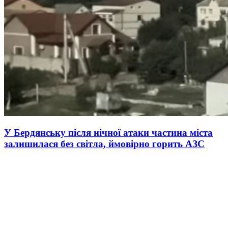
У Бердянську після нічної атаки частина міста
залишилася без світла, ймовірно горить АЗС