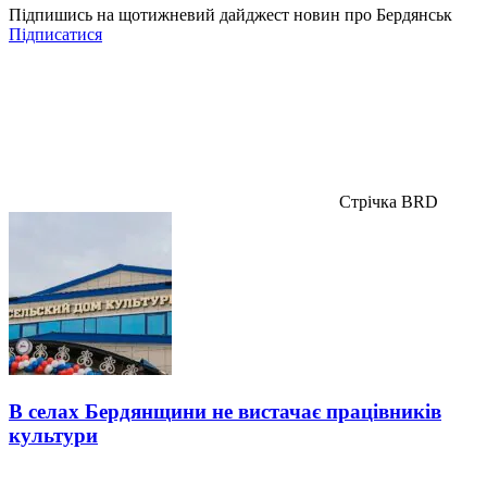
Підпишись на щотижневий дайджест новин про Бердянськ
Підписатися
Стрічка BRD
В селах Бердянщини не вистачає працівників
культури