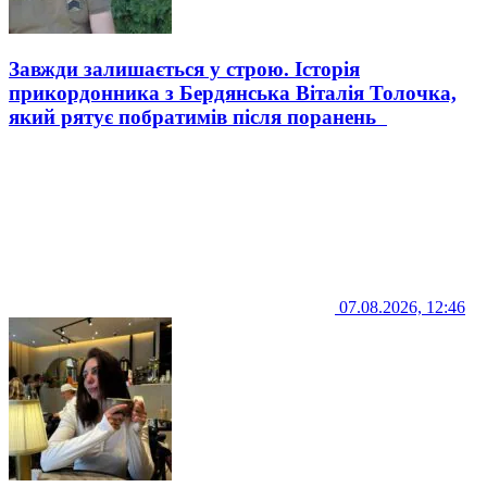
Завжди залишається у строю. Історія
прикордонника з Бердянська Віталія Толочка,
який рятує побратимів після поранень
07.08.2026, 12:46