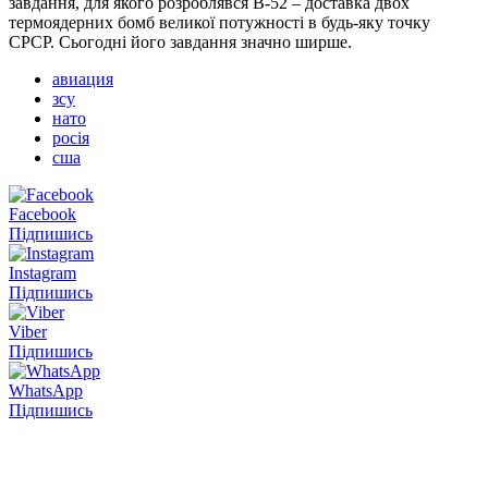
завдання, для якого розроблявся В-52 – доставка двох
термоядерних бомб великої потужності в будь-яку точку
СРСР. Сьогодні його завдання значно ширше.
авиация
зсу
нато
росія
сша
Facebook
Підпишись
Instagram
Підпишись
Viber
Підпишись
WhatsApp
Підпишись