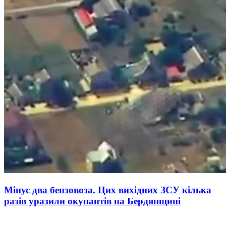
Мінус два бензовоза. Цих вихідних ЗСУ кілька
разів уразили окупантів на Бердянщині