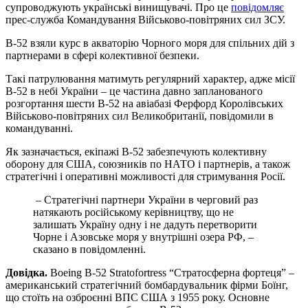
супроводжують українські винищувачі. Про це
повідомляє
прес-служба Командування Військово-повітряних сил ЗСУ.
В-52 взяли курс в акваторію Чорного моря для спільних дій з
партнерами в сфері колективної безпеки.
Такі патрулювання матимуть регулярний характер, адже місії
В-52 в небі України – це частина давно запланованого
розгортання шести B-52 на авіабазі Ферфорд Королівських
Військово-повітряних сил Великобританії, повідомили в
командуванні.
Як зазначається, екіпажі B-52 забезпечують колективну
оборону для США, союзників по НАТО і партнерів, а також
стратегічні і оперативні можливості для стримування Росії.
– Стратегічні партнери України в черговий раз
натякають російському керівництву, що не
залишать Україну одну і не дадуть перетворити
Чорне і Азовське моря у внутрішні озера РФ, –
сказано в повідомленні.
Довідка.
Boeing B-52 Stratofortress “Стратосферна фортеця” –
американський стратегічний бомбардувальник фірми Боїнг,
що стоїть на озброєнні ВПС США з 1955 року. Основне