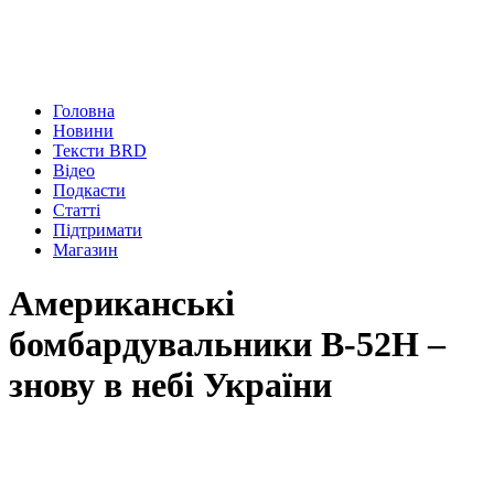
Головна
Новини
Тексти BRD
Відео
Подкасти
Статті
Підтримати
Магазин
Американські
бомбардувальники В-52Н –
знову в небі України