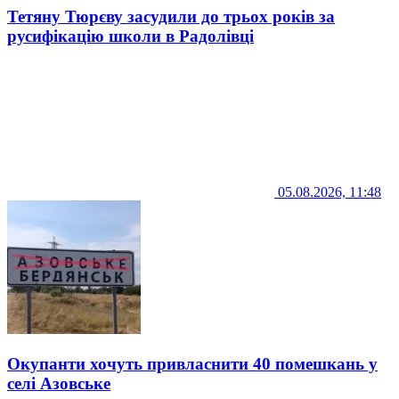
Тетяну Тюрєву засудили до трьох років за
русифікацію школи в Радолівці
05.08.2026, 11:48
Окупанти хочуть привласнити 40 помешкань у
селі Азовське