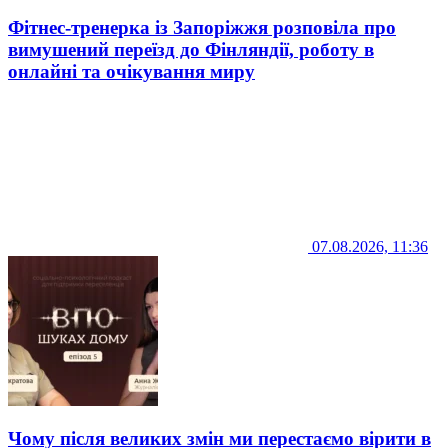
Фітнес-тренерка із Запоріжжя розповіла про
вимушений переїзд до Фінляндії, роботу в
онлайні та очікування миру
07.08.2026, 11:36
Чому після великих змін ми перестаємо вірити в