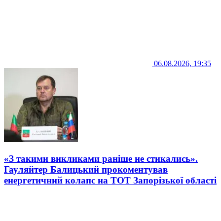
06.08.2026, 19:35
«З такими викликами раніше не стикались».
Гауляйтер Балицький прокоментував
енергетичний колапс на ТОТ Запорізької області