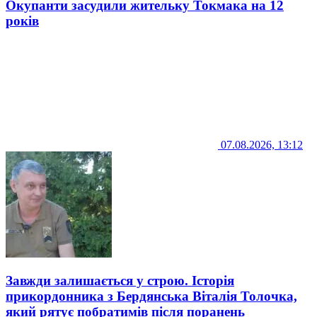
Окупанти засудили жительку Токмака на 12
років
07.08.2026, 13:12
Завжди залишається у строю. Історія
прикордонника з Бердянська Віталія Толочка,
який рятує побратимів після поранень