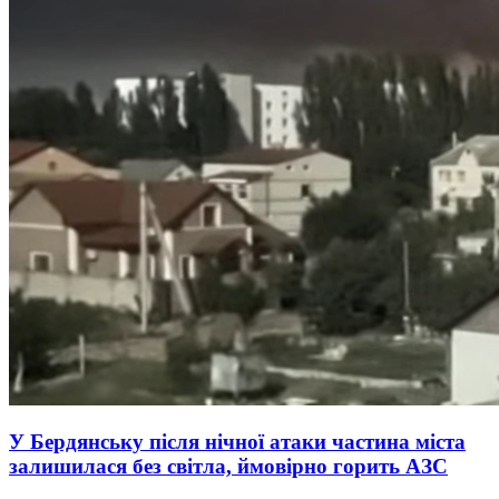
У Бердянську після нічної атаки частина міста
залишилася без світла, ймовірно горить АЗС