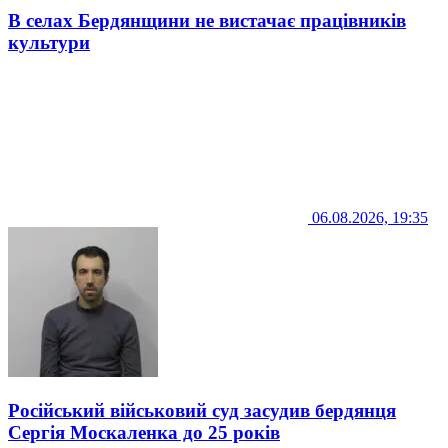
В селах Бердянщини не вистачає працівників
культури
06.08.2026, 19:35
Російський військовий суд засудив бердянця
Сергія Москаленка до 25 років