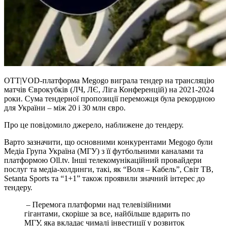
OTT|VOD-платформа Megogo виграла тендер на трансляцію
матчів Єврокубків (ЛЧ, ЛЄ, Ліга Конференцій) на 2021-2024
роки. Сума тендерної пропозиції переможця була рекордною
для України – між 20 і 30 млн євро.
Про це повідомило джерело, наближене до тендеру.
Варто зазначити, що основними конкурентами Megogo були
Медіа Група Україна (МГУ) з її футбольними каналами та
платформою Oll.tv. Інші телекомунікаційний провайдери
послуг та медіа-холдинги, такі, як “Воля – Кабель”, Світ ТВ,
Setanta Sports та “1+1” також проявили значний інтерес до
тендеру.
– Перемога платформи над телевізійними
гігантами, скоріше за все, найбільше вдарить по
МГУ, яка вкладає чималі інвестиції у розвиток