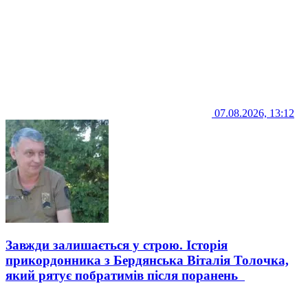
07.08.2026, 13:12
Завжди залишається у строю. Історія
прикордонника з Бердянська Віталія Толочка,
який рятує побратимів після поранень