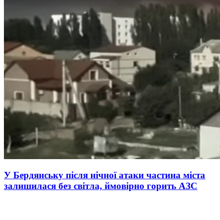
У Бердянську після нічної атаки частина міста
залишилася без світла, ймовірно горить АЗС