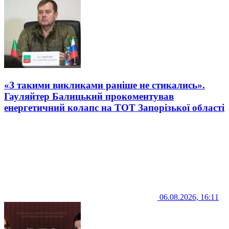
«З такими викликами раніше не стикались».
Гауляйтер Балицький прокоментував
енергетичний колапс на ТОТ Запорізької області
06.08.2026, 16:11