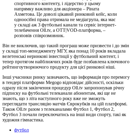
спортивного контенту, і лідерство у цьому
напрямку важливо для акціонера – Ріната
Ахметова. Це доволі цікавий ринковий кейс, коли
одноосібні права отримала не медіагрупа, яка має
у складі аж 3 футбольні канали та сервіс інтернет-
телебачення Oll.tv, а OTT|VOD-платформа, –
розповів співрозмовник.
Він не виключив, що такий програш може призвести і до змін
у складі топ-менеджменту МГУ, яка понад 10 років вкладала
велетенські неринкові інвестиції у футбольний контент, і
тепер протягом найближчих років буде позбавлена ключового
рейтингоутворюючого продукту для цієї ринкової ніші.
Інші учасники ринку зазначають, що інформація про перемогу
в тендері платформи Megogo відповідає дійсності, оскільки
одразу після закінчення процедур Oll.tv запропонував річну
підписку на футбольні телеканали абонентам, які ще не
знають, що з літа наступного року вже не зможуть
переглядати трансляцію матчів Єврокубків на цій платформі.
Також Oll.tv разом з телеканалами Футбол 1, Футбол 2,
Футбол 3 почали переключатись на інші види спорту, такі як
художня гімнастика.
футбол