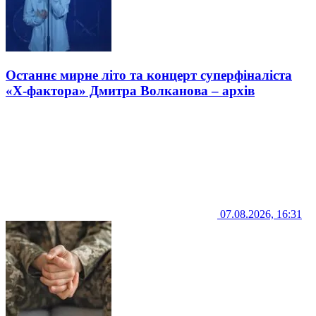
Останнє мирне літо та концерт суперфіналіста
«Х-фактора» Дмитра Волканова – архів
07.08.2026, 16:31