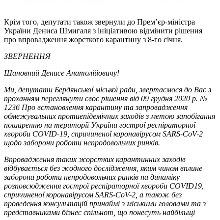
Крім того, депутати також звернули до Прем’єр-міністра
України Дениса Шмигаля з ініціативою відмінити рішення
про впровадження жорсткого карантину з 8-го січня.
ЗВЕРНЕННЯ
Шановний Денисе Анатолійовичу!
Ми, депутати Бердянської міської ради, звертаємося до Вас з
проханням переглянути своє рішення від 09 грудня 2020 р. №
1236 Про встановлення карантину та запровадження
обмежувальних протиепідемічних заходів з метою запобігання
поширенню на території України гострої респіраторної
хвороби COVID-19, спричиненої коронавірусом SARS-CoV-2
щодо заборони роботи непродовольчих ринків.
Впровадження таких жорстких карантинних заходів
відбувається без жодного дослідження, яким чином вплине
заборона роботи непродовольчих ринків на динаміку
розповсюдження гострої респіраторної хвороби COVID19,
спричиненої коронавірусом SARS-CoV-2, а також без
проведення консультацій принаймі з міськими головами та з
представниками бізнес спільнот, що понесуть найбільщі