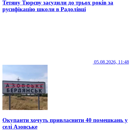
Тетяну Тюрєву засудили до трьох років за
русифікацію школи в Радолівці
05.08.2026, 11:48
Окупанти хочуть привласнити 40 помешкань у
селі Азовське