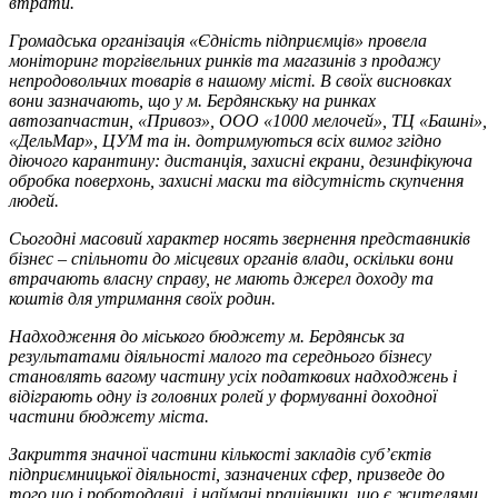
втрати.
Громадська організація «Єдність підприємців» провела
моніторинг торгівельних ринків та магазинів з продажу
непродовольчих товарів в нашому місті. В своїх висновках
вони зазначають, що у м. Бердянскьку на ринках
автозапчастин, «Привоз», ООО «1000 мелочей», ТЦ «Башні»,
«ДельМар», ЦУМ та ін. дотримуються всіх вимог згідно
діючого карантину: дистанція, захисні екрани, дезинфікуюча
обробка поверхонь, захисні маски та відсутність скупчення
людей.
Сьогодні масовий характер носять звернення представників
бізнес – спільноти до місцевих органів влади, оскільки вони
втрачають власну справу, не мають джерел доходу та
коштів для утримання своїх родин.
Надходження до міського бюджету м. Бердянськ за
результатами діяльності малого та середнього бізнесу
становлять вагому частину усіх податкових надходжень і
відіграють одну із головних ролей у формуванні доходної
частини бюджету міста.
Закриття значної частини кількості закладів суб’єктів
підприємницької діяльності, зазначених сфер, призведе до
того,що і роботодавці, і наймані працівники, що є жителями