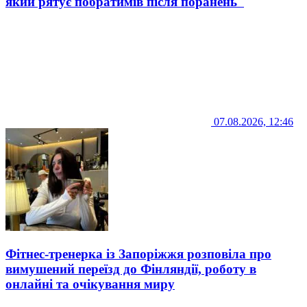
який рятує побратимів після поранень
07.08.2026, 12:46
Фітнес-тренерка із Запоріжжя розповіла про
вимушений переїзд до Фінляндії, роботу в
онлайні та очікування миру