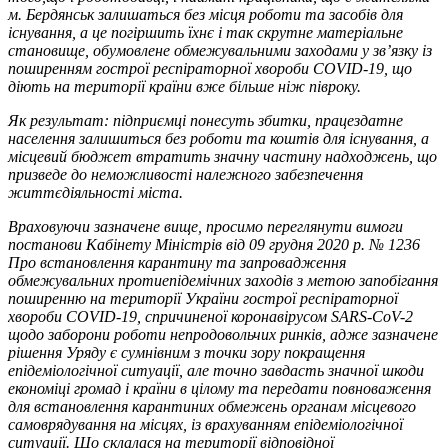
м. Бердянськ залишаться без місця роботи та засобів для
існування, а це погіршить їхнє і так скрутне матеріальне
становище, обумовлене обмежувальними заходами у зв’язку із
поширенням гострої респіраторної хвороби COVID-19, що
діють на території країни вже більше ніж півроку.
Як результат: підприємці понесуть збитки, працездатне
населення залишиться без роботи та коштів для існування, а
місцевий бюджет втратить значну частину надходжень, що
призведе до неможливості належного забезпечення
життєдіяльності міста.
Враховуючи зазначене вище, просимо переглянути вимоги
постанови Кабінету Міністрів від 09 грудня 2020 р. № 1236
Про встановлення карантину та запровадження
обмежувальних протиепідемічних заходів з метою запобігання
поширенню на території України гострої респіраторної
хвороби COVID-19, спричиненої коронавірусом SARS-CoV-2
щодо заборони роботи непродовольчих ринків, адже зазначене
рішення Уряду є сумнівним з точки зору покращення
епідеміологічної ситуації, але точно завдасть значної шкоди
економіці громад і країни в цілому та передати повноваження
для встановлення карантиних обмежень органам місцевого
самоврядування на місцях, із врахуванням епідеміологічної
ситуації. Що склалася на території відповідної