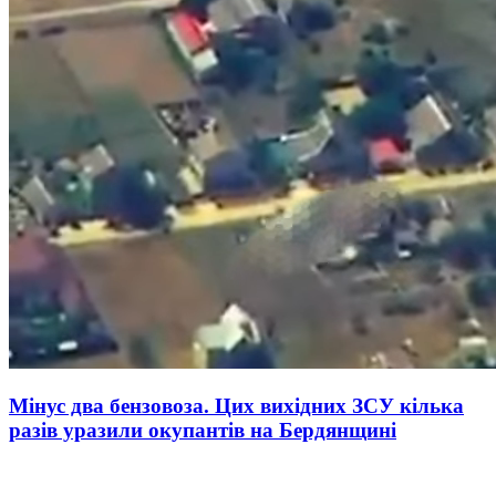
Мінус два бензовоза. Цих вихідних ЗСУ кілька
разів уразили окупантів на Бердянщині