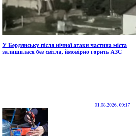
У Бердянську після нічної атаки частина міста
залишилася без світла, ймовірно горить АЗС
01.08.2026, 09:17