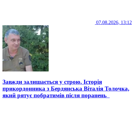
07.08.2026, 13:12
Завжди залишається у строю. Історія
прикордонника з Бердянська Віталія Толочка,
який рятує побратимів після поранень