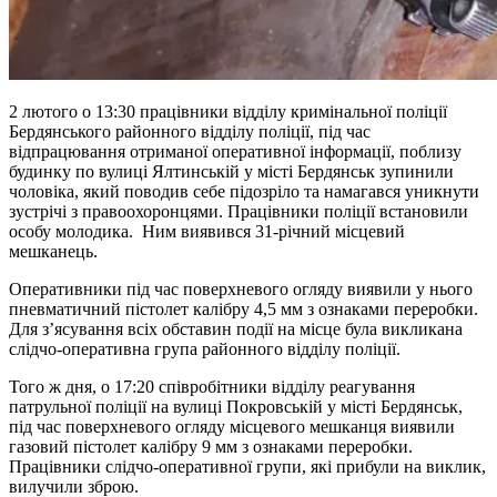
2 лютого о 13:30 працівники відділу кримінальної поліції
Бердянського районного відділу поліції, під час
відпрацювання отриманої оперативної інформації, поблизу
будинку по вулиці Ялтинській у місті Бердянськ зупинили
чоловіка, який поводив себе підозріло та намагався уникнути
зустрічі з правоохоронцями. Працівники поліції встановили
особу молодика. Ним виявився 31-річний місцевий
мешканець.
Оперативники під час поверхневого огляду виявили у нього
пневматичний пістолет калібру 4,5 мм з ознаками переробки.
Для з’ясування всіх обставин події на місце була викликана
слідчо-оперативна група районного відділу поліції.
Того ж дня, о 17:20 співробітники відділу реагування
патрульної поліції на вулиці Покровській у місті Бердянськ,
під час поверхневого огляду місцевого мешканця виявили
газовий пістолет калібру 9 мм з ознаками переробки.
Працівники слідчо-оперативної групи, які прибули на виклик,
вилучили зброю.