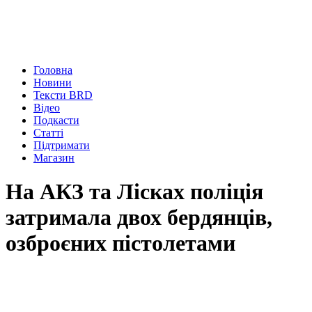
Головна
Новини
Тексти BRD
Відео
Подкасти
Статті
Підтримати
Магазин
На АКЗ та Лісках поліція
затримала двох бердянців,
озброєних пістолетами