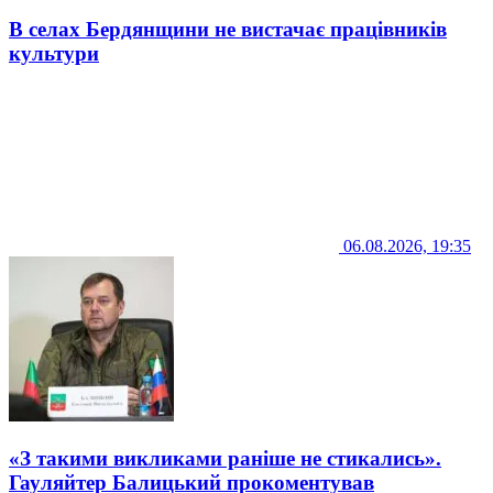
В селах Бердянщини не вистачає працівників
культури
06.08.2026, 19:35
«З такими викликами раніше не стикались».
Гауляйтер Балицький прокоментував