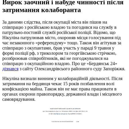
Вирок заочний і набуде чинності після
затримання колаборанта
За даними слідства, після окупації міста він пішов на
співпрацю з російською владою та погодився на службу в
патрульно-постовій службі російської поліції. Відомо, що
Нікуліна патрулював місто, охороняв місця голосування під
час незаконного «референдуму» тощо. Також він агітував за
співпрацю з окупантами, брав участь у параді 9 травня у
формі поліції рф, з триколором та георгіївською стрічкою,
роззброював співробітників, які не погоджувалися на
співпрацю з окупаційною владою. Про це «Бердянськ 24»
дізнався
з сайту Олександрівсього районного суду Запоріжжя.
Нікуліна визнали винним у колабораційній діяльності. Після
затримання на бердянця чекає 15 років позбавлення волі
конфіскацією майна. Також він не має права працювати в
органах охорони правопорядку, державної влади і місцевого
самоврядування.