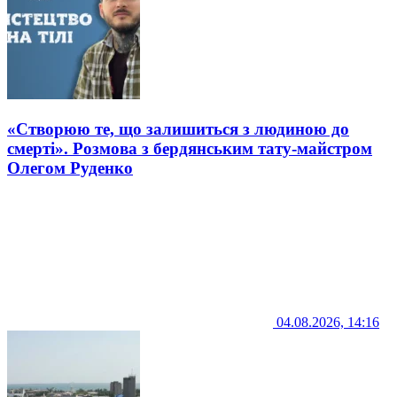
«Створюю те, що залишиться з людиною до
смерті». Розмова з бердянським тату-майстром
Олегом Руденко
04.08.2026, 14:16