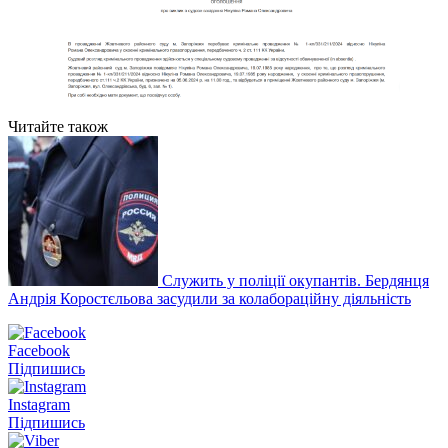
Читайте також
Служить у поліції окупантів. Бердянця
Андрія Коростєльова засудили за колабораційну діяльність
Facebook
Підпишись
Instagram
Підпишись