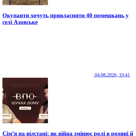
Окупанти хочуть привласнити 40 помешкань у
селі Азовське
04.08.2026, 10:41
Сім’я на відстані: як війна змінює ролі в родині й