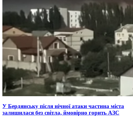
У Бердянську після нічної атаки частина міста
залишилася без світла, ймовірно горить АЗС