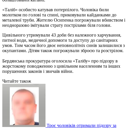
«Таліб» особисто катував потерпілого. Чоловіка били
молотком по голові та спині, приковували кайданками до
металевої труби. Жителю Осипенка погрожували вбивством і
неодноразово імітували страту пострілами біля голови.
Цивільного утримували 43 доби без належного харчування,
питної води, медичної допомоги та доступу до санітарних
умов. Тим часом його двоє неповнолітніх синів залишилися з
окупантами. Дітям також погрожували зброєю та розстрілом.
Бердянська прокуратура оголосила «Талібу» про підозру в
жорстокому поводженню з цивільним населенням та інших
порушеннях законів і звичаїв війни.
Читайте також
Троє чоловіків отримали підозру за