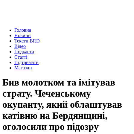
Головна
Новини
Тексти BRD
Відео
Подкасти
Статті
Підтримати
Магазин
Бив молотком та імітував
страту. Чеченському
окупанту, який облаштував
катівню на Бердянщині,
оголосили про підозру