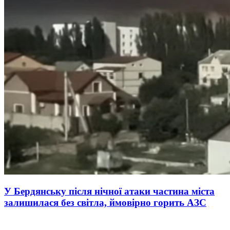
У Бердянську після нічної атаки частина міста
залишилася без світла, ймовірно горить АЗС