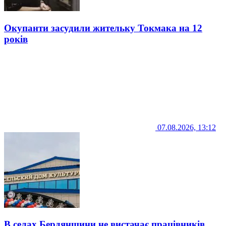
Окупанти засудили жительку Токмака на 12
років
07.08.2026, 13:12
В селах Бердянщини не вистачає працівників