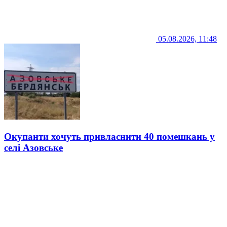
05.08.2026, 11:48
Окупанти хочуть привласнити 40 помешкань у
селі Азовське