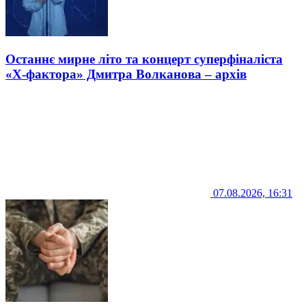
Останнє мирне літо та концерт суперфіналіста
«Х-фактора» Дмитра Волканова – архів
07.08.2026, 16:31