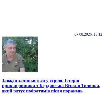
07.08.2026, 13:12
Завжди залишається у строю. Історія
прикордонника з Бердянська Віталія Толочка,
який рятує побратимів після поранень