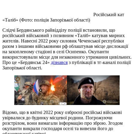
Російський кат
«Таліб» (Фото: поліція Запорізької області)
Слідчі Бердянського райвідділу поліції встановили, що
російський військовий з позивним «Таліб» катував мирних
жителів. Навесні 2022 року силовик Чеченської республіки
разом з іншими військовими рф облаштував місце дислокації
на захопленому стадіоні в селі Осипенко. Окупанти
використовували місце для незаконного утримання цивільних.
Про це «Бердянськ 24»
дізнався
з публікації в тг-каналі поліції
Запорізької області.
Відомо, що в квітні 2022 року озброєні російські військові
увірвалися до будинку місцевої родини. Погрожуючи
розстрілом, вони вимагали інформацію про зброю. Згодом
окупанти викрали господаря оселі та вивезли його до
облаштованої катівні.