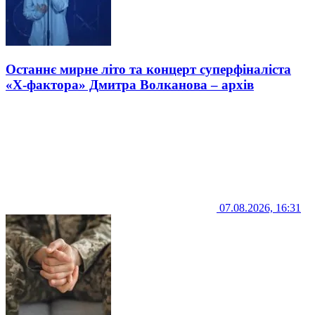
Останнє мирне літо та концерт суперфіналіста
«Х-фактора» Дмитра Волканова – архів
07.08.2026, 16:31