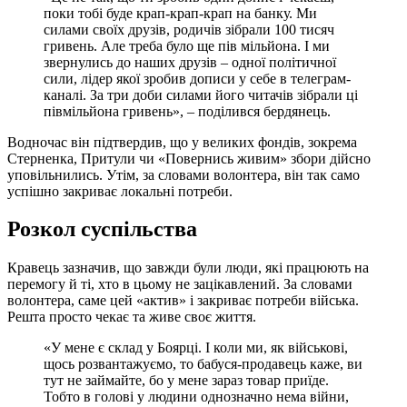
поки тобі буде крап-крап-крап на банку. Ми
силами своїх друзів, родичів зібрали 100 тисяч
гривень. Але треба було ще пів мільйона. І ми
звернулись до наших друзів – одної політичної
сили, лідер якої зробив дописи у себе в телеграм-
каналі. За три доби силами його читачів зібрали ці
півмільйона гривень», – поділився бердянець.
Водночас він підтвердив, що у великих фондів, зокрема
Стерненка, Притули чи «Повернись живим» збори дійсно
уповільнились. Утім, за словами волонтера, він так само
успішно закриває локальні потреби.
Розкол суспільства
Кравець зазначив, що завжди були люди, які працюють на
перемогу й ті, хто в цьому не зацікавлений. За словами
волонтера, саме цей «актив» і закриває потреби війська.
Решта просто чекає та живе своє життя.
«У мене є склад у Боярці. І коли ми, як військові,
щось розвантажуємо, то бабуся-продавець каже, ви
тут не займайте, бо у мене зараз товар приїде.
Тобто в голові у людини однозначно нема війни,