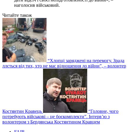
наголосив військовий.
Читайте також
“Хлопці заряджені на перемогу. Зрада
ллється від тих, хто не має відношення до війни”, – волонтер
Костянтин Кравець
“Головне, чого
потребують військові – це боєкомплекти”. Інтерв’ю з
волонтером з Бердянська Костянтином Кравцем
FAIR