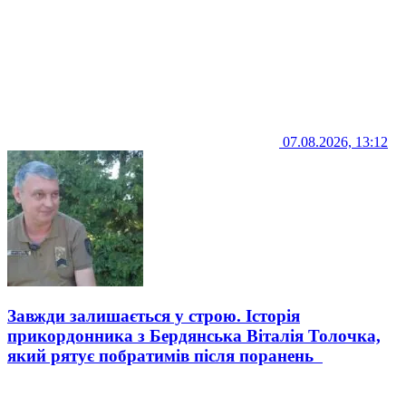
07.08.2026, 13:12
Завжди залишається у строю. Історія
прикордонника з Бердянська Віталія Толочка,
який рятує побратимів після поранень