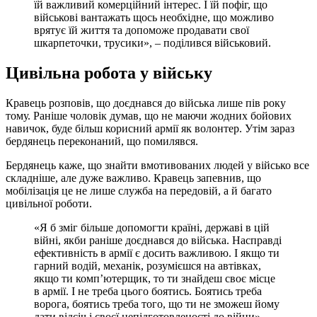
їй важливий комерційний інтерес. І їй пофіг, що
військові вантажать щось необхідне, що можливо
врятує їй життя та допоможе продавати свої
шкарпеточки, трусики», – поділився військовий.
Цивільна робота у війську
Кравець розповів, що доєднався до війська лише пів року
тому. Раніше чоловік думав, що не маючи жодних бойових
навичок, буде більш корисний армії як волонтер. Утім зараз
бердянець переконаний, що помилявся.
Бердянець каже, що знайти вмотивованих людей у військо все
складніше, але дуже важливо. Кравець запевнив, що
мобілізація це не лише служба на передовій, а й багато
цивільної роботи.
«Я б зміг більше допомогти країні, державі в цій
війні, якби раніше доєднався до війська. Насправді
ефективність в армії є досить важливою. І якщо ти
гарний водій, механік, розумієшся на автівках,
якщо ти комп’ютерщик, то ти знайдеш своє місце
в армії. І не треба цього боятись. Боятись треба
ворога, боятись треба того, що ти не зможеш йому
дати відсіч і своєї непідготовленості до війни», –