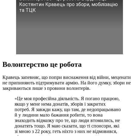
Костянтин Кравець про збори, мобілізацію
та ТЦК
Волонтерство це робота
Кравець запевняє, що попри виснаження від війни, меценати
не припиняють підтримувати армію. На його думку, збори не
закриваються лише з провини волонтерів.
«Це моя професійна діяльність. Я погано працюю,
якщо у мене нема донатів, зборів і закритих
потреб. Я завжди кажу, що там, де недопрацьовано
й у людини мало бажання робити, то вона
знаходить відмазку про те, що люди втомились, не
донатять тощо. Я маю сказати, що ті спонсори, які
зі мною з 22 року, геть ніхто з них не відмовився,