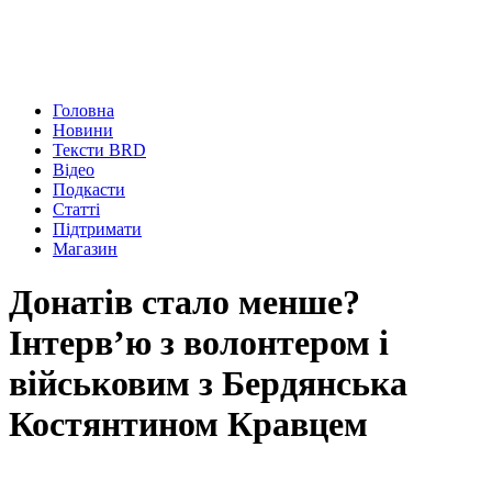
Головна
Новини
Тексти BRD
Відео
Подкасти
Статті
Підтримати
Магазин
Донатів стало менше?
Інтерв’ю з волонтером і
військовим з Бердянська
Костянтином Кравцем