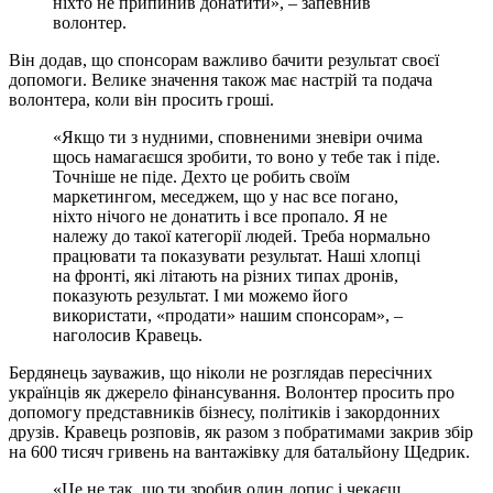
ніхто не припинив донатити», – запевнив
волонтер.
Він додав, що спонсорам важливо бачити результат своєї
допомоги. Велике значення також має настрій та подача
волонтера, коли він просить гроші.
«Якщо ти з нудними, сповненими зневіри очима
щось намагаєшся зробити, то воно у тебе так і піде.
Точніше не піде. Дехто це робить своїм
маркетингом, меседжем, що у нас все погано,
ніхто нічого не донатить і все пропало. Я не
належу до такої категорії людей. Треба нормально
працювати та показувати результат. Наші хлопці
на фронті, які літають на різних типах дронів,
показують результат. І ми можемо його
використати, «продати» нашим спонсорам», –
наголосив Кравець.
Бердянець зауважив, що ніколи не розглядав пересічних
українців як джерело фінансування. Волонтер просить про
допомогу представників бізнесу, політиків і закордонних
друзів. Кравець розповів, як разом з побратимами закрив збір
на 600 тисяч гривень на вантажівку для батальйону Щедрик.
«Це не так, що ти зробив один допис і чекаєш,