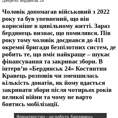
Джерело:
Бердянськ 24
Чоловік допомагав військовий з 2022
року та був упевнений, що він
корисніше в цивільному житті. Зараз
бердянець визнає, що помилявся. Пів
року тому чоловік доєднався до 411
окремої бригади безпілотних систем, де
робить те, що вміє найкраще – шукає
фінансування та закриває збори. В
інтерв’ю «Бердянськ 24» Костянтин
Кравець розповів чи зменшилась
кількість донатів, як йому вдається
закривати збори після чотирьох років
великої війни та чому не варто
боятись мобілізації.
Волонтерство - це робота. Бердянець