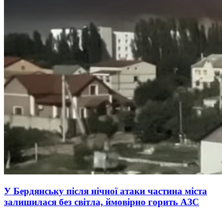
У Бердянську після нічної атаки частина міста
залишилася без світла, ймовірно горить АЗС