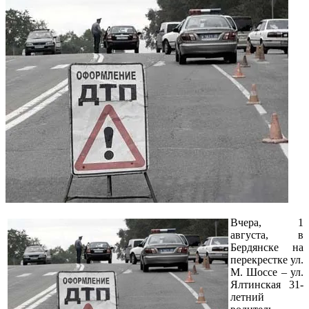
Вчера, 1
августа, в
Бердянске на
перекрестке ул.
М. Шоссе – ул.
Ялтинская 31-
летний