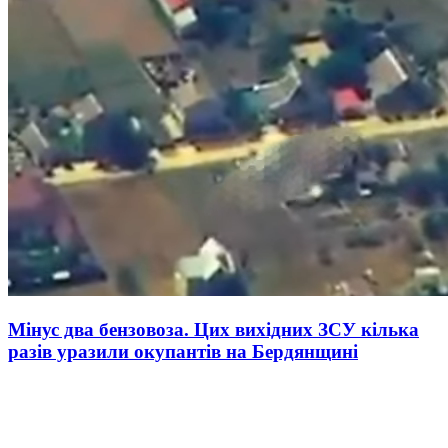
Мінус два бензовоза. Цих вихідних ЗСУ кілька
разів уразили окупантів на Бердянщині