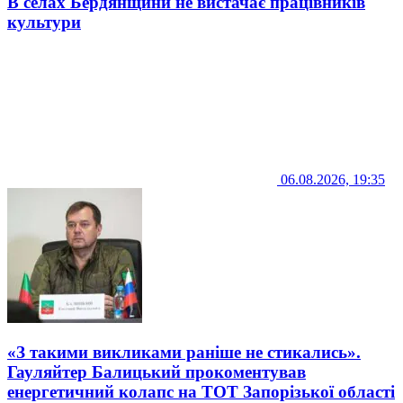
В селах Бердянщини не вистачає працівників
культури
06.08.2026, 19:35
«З такими викликами раніше не стикались».
Гауляйтер Балицький прокоментував
енергетичний колапс на ТОТ Запорізької області