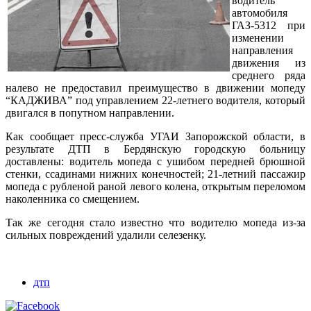
водитель
автомобиля
ГАЗ-5312 при
изменении
направления
движения из
среднего ряда
налево не предоставил преимущество в движении мопеду
“КАДЖИВА” под управлением 22-летнего водителя, который
двигался в попутном направлении.
Как сообщает пресс-служба УГАИ Запорожской области, в
результате ДТП в Бердянскую городскую больницу
доставлены: водитель мопеда с ушибом передней брюшной
стенки, ссадинами нижних конечностей; 21-летний пассажир
мопеда с рубленой раной левого колена, открытым переломом
наколенника со смещением.
Так же сегодня стало известно что водителю мопеда из-за
сильных повреждений удалили селезенку.
дтп