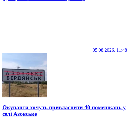
05.08.2026, 11:48
Окупанти хочуть привласнити 40 помешкань у
селі Азовське