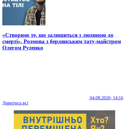
«Створюю те, що залишиться з людиною до
смерті». Розмова з бердянським тату-майстром
Олегом Руденко
04.08.2026, 14:16
Дивитись всі