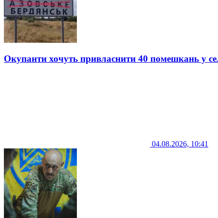
Окупанти хочуть привласнити 40 помешкань у се
04.08.2026, 10:41