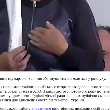
мання під вартою. З липня обвинувачена знаходиться у розшуку.
ля повномасштабного російського вторгнення добровільно запро
 та брали участь в АТО. З кінця лютого поточного року по тепе
 ними у приміщенні будівлі міської ради та інших публічних міс
хніки для здійснення обстрілів території України.
ердянського району
вивезенням
розстріляних цивільних осіб та п