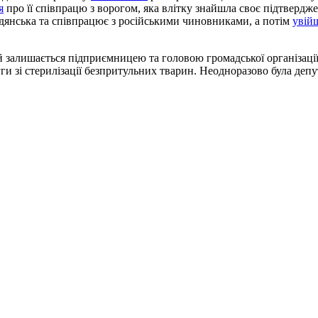
я
про її співпрацю з ворогом, яка влітку знайшла своє підтверд
дянська та співпрацює з російськими чиновниками, а потім
увій
 залишається підприємницею та головою громадської організації
ги зі стерилізації безпритульних тварин. Неодноразово була депу