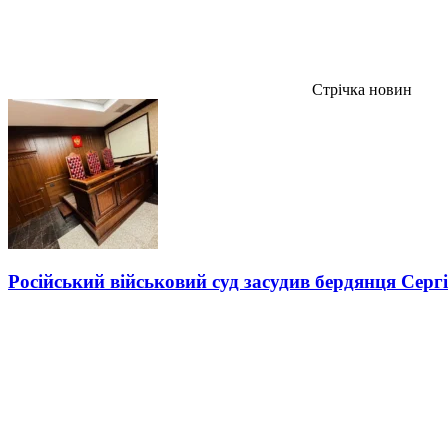
Стрічка новин
Російський військовий суд засудив бердянця Серг