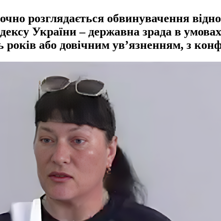
аочно розглядається обвинувачення відн
дексу України – державна зрада в умовах
 років або довічним ув’язненням, з кон