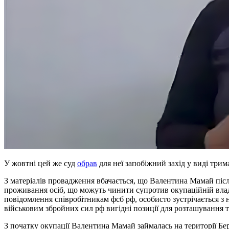
У жовтні цей же суд
обрав
для неї запобіжний захід у виді три
З матеріалів провадження вбачається, що Валентина Мамай піс
проживання осіб, що можуть чинити супротив окупаційній владі
повідомлення співробітникам фсб рф, особисто зустрічається з
військовим збройних сил рф вигідні позиції для розташування те
З початку окупації Валентина Мамай займалась на території Б