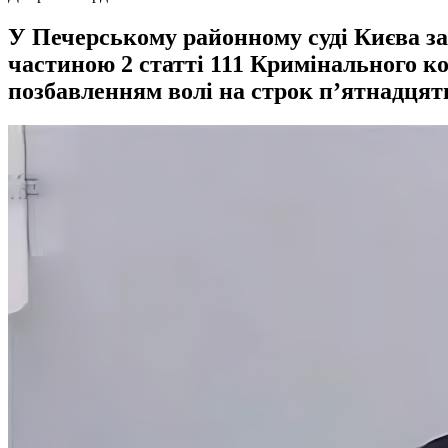
У Печерському районному суді Києва з
частиною 2 статті 111 Кримінального ко
позбавленням волі на строк п’ятнадцять