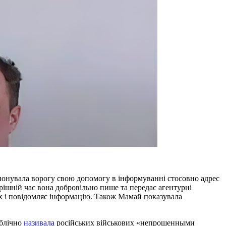
понувала ворогу свою допомогу в інформуванні стосовно адрес
рішній час вона добровільно пише та передає агентурні
цях і повідомляє інформацію. Також Мамай показувала
ублічно
називала
російських військових «непрошенными