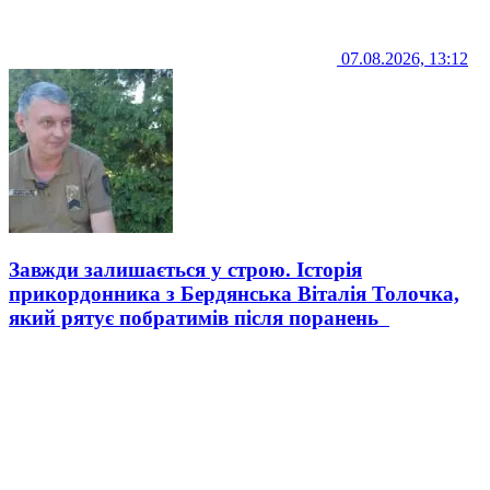
07.08.2026, 13:12
Завжди залишається у строю. Історія
прикордонника з Бердянська Віталія Толочка,
який рятує побратимів після поранень