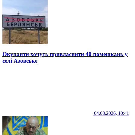
Окупанти хочуть привласнити 40 помешкань у
селі Азовське
04.08.2026, 10:41