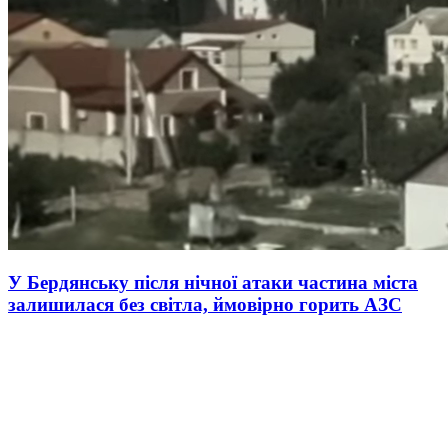
У Бердянську після нічної атаки частина міста
залишилася без світла, ймовірно горить АЗС