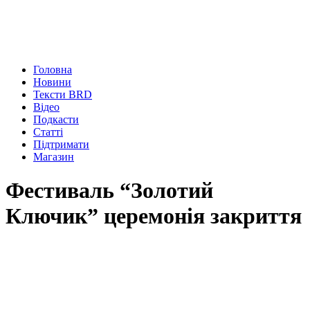
Головна
Новини
Тексти BRD
Відео
Подкасти
Статті
Підтримати
Магазин
Фестиваль “Золотий
Ключик” церемонія закриття