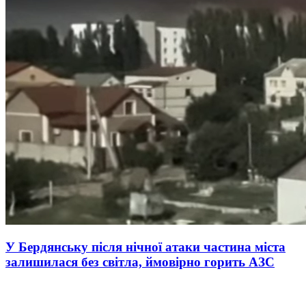
У Бердянську після нічної атаки частина міста
залишилася без світла, ймовірно горить АЗС