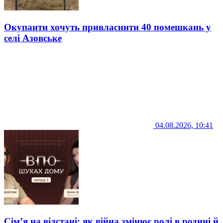
Окупанти хочуть привласнити 40 помешкань у
селі Азовське
04.08.2026, 10:41
Сім’я на відстані: як війна змінює ролі в родині й