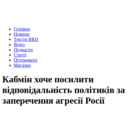
Головна
Новини
Тексти BRD
Відео
Подкасти
Статті
Підтримати
Магазин
Кабмін хоче посилити
відповідальність політиків за
заперечення агресії Росії