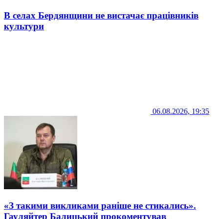
В селах Бердянщини не вистачає працівників
культури
06.08.2026, 19:35
«З такими викликами раніше не стикались».
Гауляйтер Балицький прокоментував