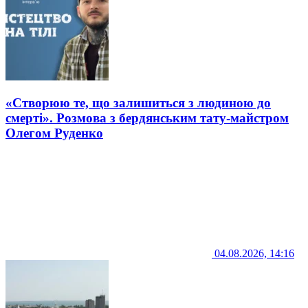
«Створюю те, що залишиться з людиною до
смерті». Розмова з бердянським тату-майстром
Олегом Руденко
04.08.2026, 14:16