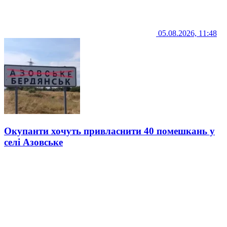
05.08.2026, 11:48
Окупанти хочуть привласнити 40 помешкань у
селі Азовське