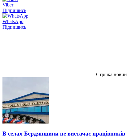
Viber
Підпишись
WhatsApp
Підпишись
Стрічка новин
В селах Бердянщини не вистачає працівників