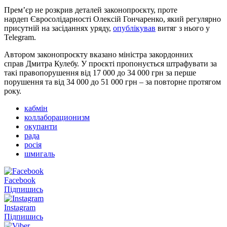
Прем’єр не розкрив деталей законопроєкту, проте
нардеп Євросолідарності Олексій Гончаренко, який регулярно
присутній на засіданнях уряду,
опублікував
витяг з нього у
Telegram.
Автором законопроєкту вказано міністра закордонних
справ Дмитра Кулебу. У проєкті пропонується штрафувати за
такі правопорушення від 17 000 до 34 000 грн за перше
порушення та від 34 000 до 51 000 грн – за повторне протягом
року.
кабмін
коллаборационизм
окупанти
рада
росія
шмигаль
Facebook
Підпишись
Instagram
Підпишись