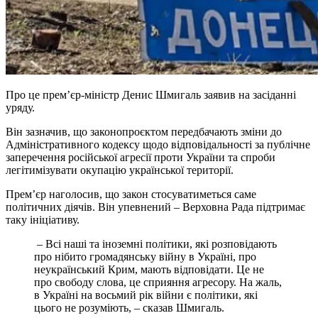
Про це прем’єр-міністр Денис Шмигаль заявив на засіданні
уряду.
Він зазначив, що законопроєктом передбачають зміни до
Адміністративного кодексу щодо відповідальності за публічне
заперечення російської агресії проти України та спроби
легітимізувати окупацію української території.
Прем’єр наголосив, що закон стосуватиметься саме
політичних діячів. Він упевнений – Верховна Рада підтримає
таку ініціативу.
– Всі наші та іноземні політики, які розповідають
про нібито громадянську війну в Україні, про
неукраїнський Крим, мають відповідати. Це не
про свободу слова, це сприяння агресору. На жаль,
в Україні на восьмий рік війни є політики, які
цього не розуміють, – сказав Шмигаль.