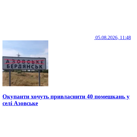
05.08.2026, 11:48
Окупанти хочуть привласнити 40 помешкань у
селі Азовське