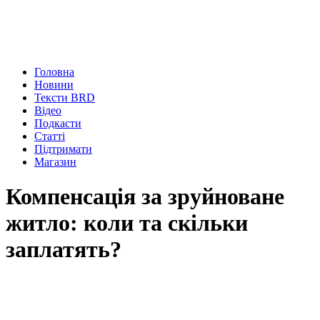
Головна
Новини
Тексти BRD
Відео
Подкасти
Статті
Підтримати
Магазин
Компенсація за зруйноване
житло: коли та скільки
заплатять?