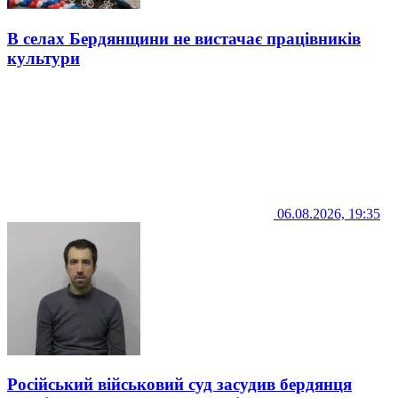
В селах Бердянщини не вистачає працівників
культури
06.08.2026, 19:35
Російський військовий суд засудив бердянця