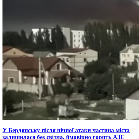
У Бердянську після нічної атаки частина міста
залишилася без світла, ймовірно горить АЗС