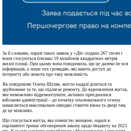
За її словами, наразі таких заявок у «Дії» подано 267 тисяч і
вони стосуються близько 19 мільйонів квадратних метрів
жилої площі. При цьому вона повідомила, що це далеко не вся
інформація, а лише тих громадян, які мають доступ до
інтернету або знають про таку можливість.
Як повідомляє Олена Шуляк, житло надалі ділиться та
зруйноване та те, що підлягає ремонту. До відновлення житла,
яке неможливо відремонтувати, активно приєдналися
військові адміністрації – до початку опалювального сезону
намагаються максимально швидко ставити вікна та двері там,
де це можливо.
Що стосується житла, яке повністю знищене, наразі в
парламенті триває обговорення закону щодо бюджету на 2023
рік. У ньому нардепи передбачили і фінансування, і механізм