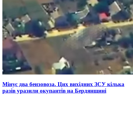
Мінус два бензовоза. Цих вихідних ЗСУ кілька
разів уразили окупантів на Бердянщині