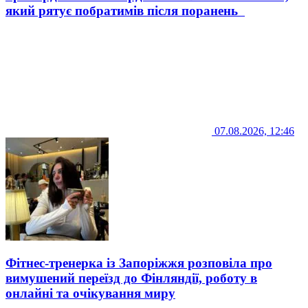
який рятує побратимів після поранень
07.08.2026, 12:46
Фітнес-тренерка із Запоріжжя розповіла про
вимушений переїзд до Фінляндії, роботу в
онлайні та очікування миру