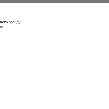
ичного бренду
мми