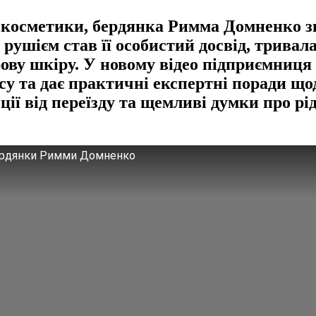
ї косметики, бердянка Римма Домненко з
рушієм став її особистий досвід, тривал
у шкіру. У новому відео підприємниця ві
несу та дає практичні експертні поради щ
ції від переїзду та щемливі думки про р
 бердянки Римми Домненко