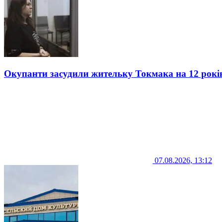
Окупанти засудили жительку Токмака на 12 рокі
07.08.2026, 13:12