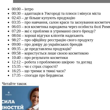
00:00 – інтро
00:30 – адаптація в Ужгороді та плюси і мінуси міста
02:43 – де більше купують продукцію
03:35 – про навчання, салон краси та заснування космет
06:03 – вся косметика народжена через особиста болі Ри
07:20 – які є проблеми в утриманні свого бренду?
08:04 – хороші відгуки клієнтів надихають
98:27 – про офіційну реєстрацію свого продукту
09:00 – про довіру до українських брендів
09:35 – де представлена продукція?
09:58 – користується лише своєю косметикою
10:40 – про результати косметики
12:12 – робота з проблемною шкірою та догляд
15:35 – чи є страх старості?
16:25 – що тримає в тяжкі часи?
17:35 – спогади про Бердянськ
Читайте також