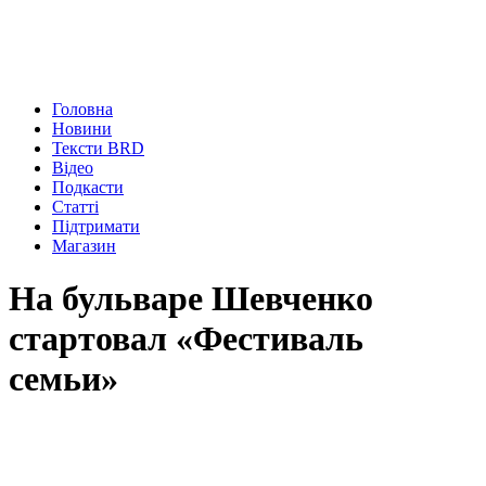
Головна
Новини
Тексти BRD
Відео
Подкасти
Статті
Підтримати
Магазин
На бульваре Шевченко
стартовал «Фестиваль
семьи»