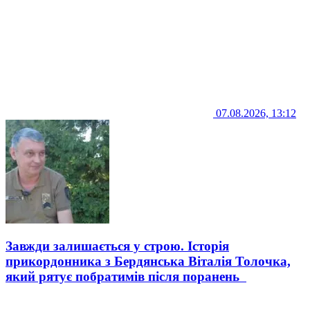
07.08.2026, 13:12
Завжди залишається у строю. Історія
прикордонника з Бердянська Віталія Толочка,
який рятує побратимів після поранень