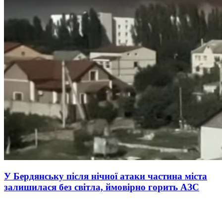
У Бердянську після нічної атаки частина міста
залишилася без світла, ймовірно горить АЗС