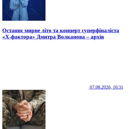
Останнє мирне літо та концерт суперфіналіста
«Х-фактора» Дмитра Волканова – архів
07.08.2026, 16:31