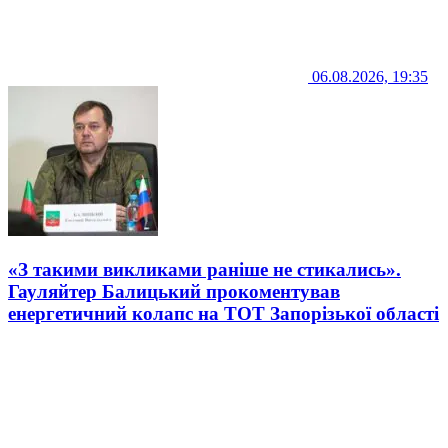
06.08.2026, 19:35
«З такими викликами раніше не стикались».
Гауляйтер Балицький прокоментував
енергетичний колапс на ТОТ Запорізької області