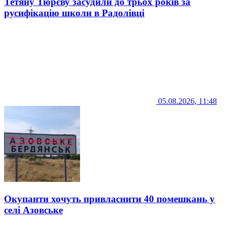
Тетяну Тюрєву засудили до трьох років за
русифікацію школи в Радолівці
05.08.2026, 11:48
Окупанти хочуть привласнити 40 помешкань у
селі Азовське