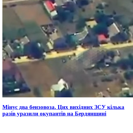
Мінус два бензовоза. Цих вихідних ЗСУ кілька
разів уразили окупантів на Бердянщині