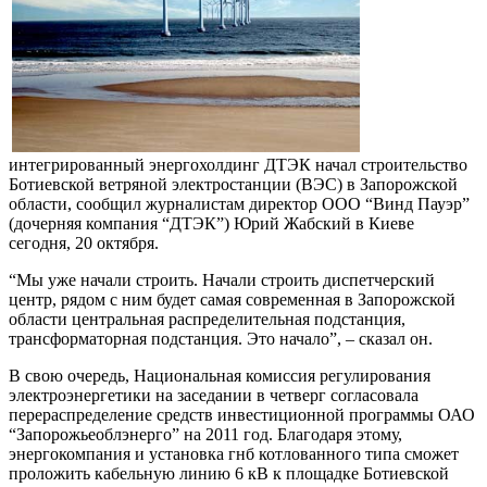
интегрированный энергохолдинг ДТЭК начал строительство
Ботиевской ветряной электростанции (ВЭС) в Запорожской
области, сообщил журналистам директор ООО “Винд Пауэр”
(дочерняя компания “ДТЭК”) Юрий Жабский в Киеве
сегодня, 20 октября.
“Мы уже начали строить. Начали строить диспетчерский
центр, рядом с ним будет самая современная в Запорожской
области центральная распределительная подстанция,
трансформаторная подстанция. Это начало”, – сказал он.
В свою очередь, Национальная комиссия регулирования
электроэнергетики на заседании в четверг согласовала
перераспределение средств инвестиционной программы ОАО
“Запорожьеоблэнерго” на 2011 год. Благодаря этому,
энергокомпания и установка гнб котлованного типа сможет
проложить кабельную линию 6 кВ к площадке Ботиевской