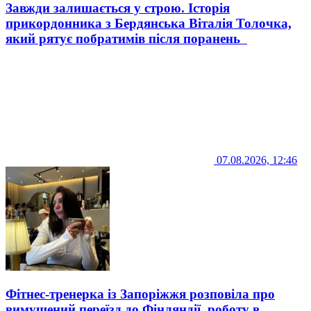
Завжди залишається у строю. Історія
прикордонника з Бердянська Віталія Толочка,
який рятує побратимів після поранень
07.08.2026, 12:46
Фітнес-тренерка із Запоріжжя розповіла про
вимушений переїзд до Фінляндії, роботу в