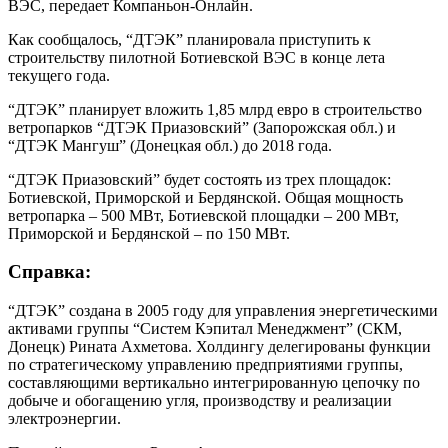
ВЭС, передает Компаньон-Онлайн.
Как сообщалось, “ДТЭК” планировала приступить к
строительству пилотной Ботиевской ВЭС в конце лета
текущего года.
“ДТЭК” планирует вложить 1,85 млрд евро в строительство
ветропарков “ДТЭК Приазовский” (Запорожская обл.) и
“ДТЭК Мангуш” (Донецкая обл.) до 2018 года.
“ДТЭК Приазовский” будет состоять из трех площадок:
Ботиевской, Приморской и Бердянской. Общая мощность
ветропарка – 500 МВт, Ботиевской площадки – 200 МВт,
Приморской и Бердянской – по 150 МВт.
Справка:
“ДТЭК” создана в 2005 году для управления энергетическими
активами группы “Систем Кэпитал Менеджмент” (СКМ,
Донецк) Рината Ахметова. Холдингу делегированы функции
по стратегическому управлению предприятиями группы,
составляющими вертикально интегрированную цепочку по
добыче и обогащению угля, производству и реализации
электроэнергии.