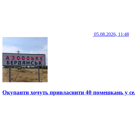
05.08.2026, 11:48
Окупанти хочуть привласнити 40 помешкань у се