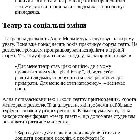
навички і вміння, а потрібно ще вміти працювати з
людьми, хотіти працювати з людьми», – наголошує
викладачка.
Театр та соціальні зміни
Театральна діяльність Алли Мельничук заслуговує на окрему
увагу. Вона вже понад десять років практикує форум-театр. Це
дозволяє громадам пропрацьовувати конфлікти в ігровій
формі. У такому форматі немає поділу на акторів та глядачів.
«Для мене театр став цією опцією, де я можу
прожити тілом якісь різні історії, відчути себе
різними людьми, спробувати на себе різні сценарії
приміряти. Для мене це етап катарсису», – зазначає
вона.
Алла є співзасновницею Школи театру пригноблених. Робота
менторкою дозволяє їй аналізувати, які проблеми найбільше
турбують людей у різних регіонах. Крім форум-театру, вона
використовує формат «театр-газета», що допомагає студентам
розвивати критичне мислення.
«Зараз дуже-дуже важливо для людей вчитись не
довіряти новинам наосліп, а пробувати їх