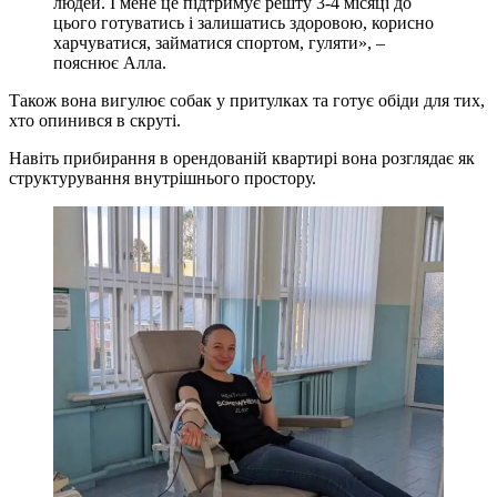
людей. І мене це підтримує решту 3-4 місяці до
цього готуватись і залишатись здоровою, корисно
харчуватися, займатися спортом, гуляти», –
пояснює Алла.
Також вона вигулює собак у притулках та готує обіди для тих,
хто опинився в скруті.
Навіть прибирання в орендованій квартирі вона розглядає як
структурування внутрішнього простору.