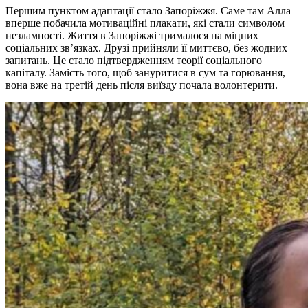
Першим пунктом адаптації стало Запоріжжя. Саме там Алла
вперше побачила мотиваційні плакати, які стали символом
незламності. Життя в Запоріжжі трималося на міцних
соціальних зв’язках. Друзі прийняли її миттєво, без жодних
запитань. Це стало підтвердженням теорії соціального
капіталу. Замість того, щоб зануритися в сум та горювання,
вона вже на третій день після виїзду почала волонтерити.