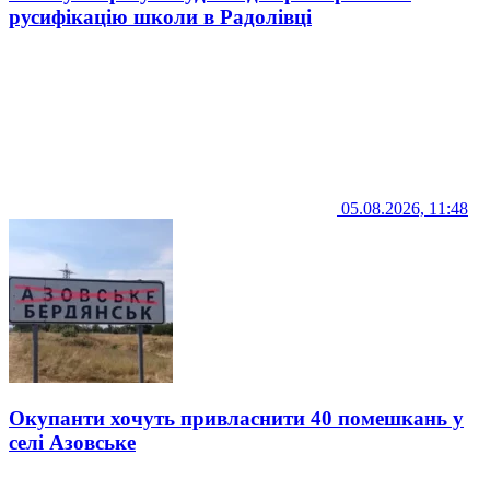
русифікацію школи в Радолівці
05.08.2026, 11:48
Окупанти хочуть привласнити 40 помешкань у
селі Азовське