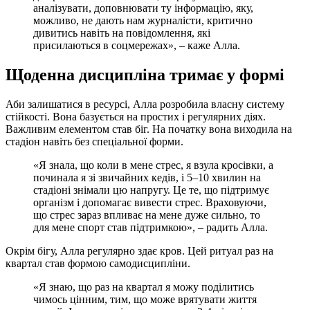
аналізувати, доповнювати ту інформацію, яку,
можливо, не дають нам журналісти, критично
дивитись навіть на повідомлення, які
присилаються в соцмережах», – каже Алла.
Щоденна дисципліна тримає у формі
Аби залишатися в ресурсі, Алла розробила власну систему
стійкості. Вона базується на простих і регулярних діях.
Важливим елементом став біг. На початку вона виходила на
стадіон навіть без спеціальної форми.
«Я знала, що коли в мене стрес, я взула кросівки, а
починала я зі звичайних кедів, і 5–10 хвилин на
стадіоні знімали цю напругу. Це те, що підтримує
організм і допомагає вивести стрес. Враховуючи,
що стрес зараз впливає на мене дуже сильно, то
для мене спорт став підтримкою», – радить Алла.
Окрім бігу, Алла регулярно здає кров. Цей ритуал раз на
квартал став формою самодисципліни.
«Я знаю, що раз на квартал я можу поділитись
чимось цінним, тим, що може врятувати життя