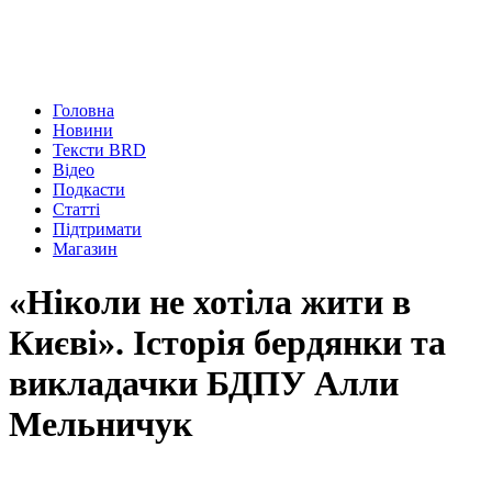
Головна
Новини
Тексти BRD
Відео
Подкасти
Статті
Підтримати
Магазин
«Ніколи не хотіла жити в
Києві». Історія бердянки та
викладачки БДПУ Алли
Мельничук