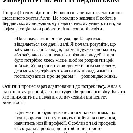
Університет як міст із Бердянськом
Попри фізичну відстань, Бердянськ залишається частиною
щоденного життя Алли. Це можливо завдяки її роботі в
Бердянському державному педагогічному університеті, на
кафедра соціальної роботи та інклюзивної освіти.
«На якомусь етапі я відчула, що Бердянськ
віддаляється все далі і далі. Я почала розуміти, що
забуваю назви закладів, які мені дуже подобалися,
або забуваю назви вулиць, прізвища людей. І мені
було потрібно якесь місце, щоб не розривати цей
зв’язок. Університет став для мене цим місточком,
де я можу зустрітися з колегами-викладачами та
поспілкуватись про це разом», – розповідає жінка.
Освітній процес зараз адаптований до потреб часу. Алла з
натхненням розповідає про студентів дорослого віку. Багато
хто приходить на навчання за ваучерами від центру
зайнятості.
«Для мене це було дуже великим натхненням, що
люди дорослого віку можуть прийти на навчання,
навчитись новій професії. Особливо такі професії,
як соціальна робота, де потрібно не просто