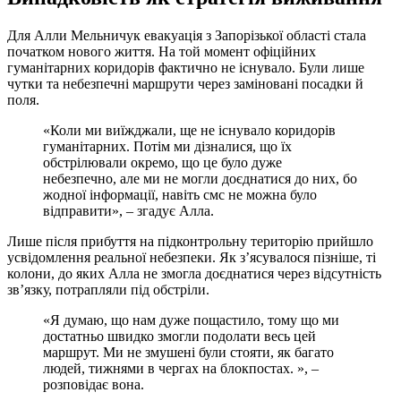
Для Алли Мельничук евакуація з Запорізької області стала
початком нового життя. На той момент офіційних
гуманітарних коридорів фактично не існувало. Були лише
чутки та небезпечні маршрути через заміновані посадки й
поля.
«Коли ми виїжджали, ще не існувало коридорів
гуманітарних. Потім ми дізналися, що їх
обстрілювали окремо, що це було дуже
небезпечно, але ми не могли доєднатися до них, бо
жодної інформації, навіть смс не можна було
відправити», – згадує Алла.
Лише після прибуття на підконтрольну територію прийшло
усвідомлення реальної небезпеки. Як з’ясувалося пізніше, ті
колони, до яких Алла не змогла доєднатися через відсутність
зв’язку, потрапляли під обстріли.
«Я думаю, що нам дуже пощастило, тому що ми
достатньо швидко змогли подолати весь цей
маршрут. Ми не змушені були стояти, як багато
людей, тижнями в чергах на блокпостах. », –
розповідає вона.