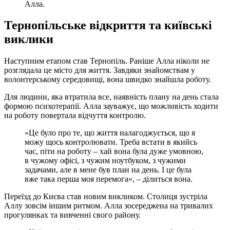
Алла.
Тернопільське відкриття та київські
виклики
Наступним етапом став Тернопіль. Раніше Алла ніколи не
розглядала це місто для життя. Завдяки знайомствам у
волонтерському середовищі, вона швидко знайшла роботу.
Для людини, яка втратила все, наявність плану на день стала
формою психотерапії. Алла зауважує, що можливість ходити
на роботу повертала відчуття контролю.
«Це було про те, що життя налагоджується, що я
можу щось контролювати. Треба встати в якийсь
час, піти на роботу – хай вона була дуже умовною,
в чужому офісі, з чужим ноутбуком, з чужими
задачами, але в мене був план на день. І це була
вже така перша моя перемога», – ділиться вона.
Переїзд до Києва став новим викликом. Столиця зустріла
Аллу зовсім іншим ритмом. Алла зосереджена на тривалих
прогулянках та вивченні свого району.