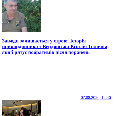
Завжди залишається у строю. Історія
прикордонника з Бердянська Віталія Толочка,
який рятує побратимів після поранень
07.08.2026, 12:46