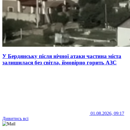
У Бердянську після нічної атаки частина міста
залишилася без світла, ймовірно горить АЗС
01.08.2026, 09:17
Дивитись всі