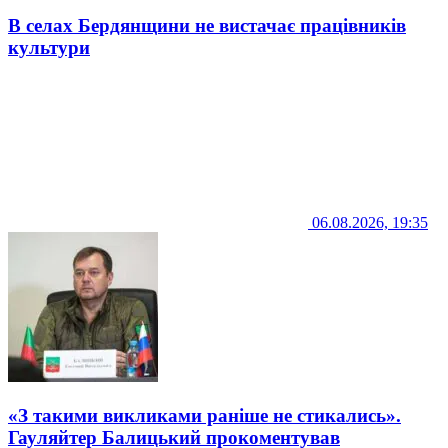
В селах Бердянщини не вистачає працівників
культури
06.08.2026, 19:35
«З такими викликами раніше не стикались».
Гауляйтер Балицький прокоментував