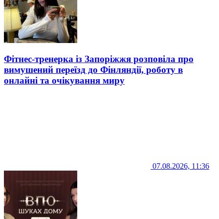
Фітнес-тренерка із Запоріжжя розповіла про
вимушений переїзд до Фінляндії, роботу в
онлайні та очікування миру
07.08.2026, 11:36