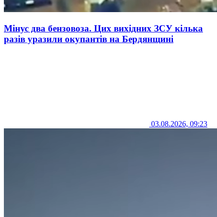
Мінус два бензовоза. Цих вихідних ЗСУ кілька
разів уразили окупантів на Бердянщині
03.08.2026, 09:23