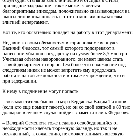
отдел будет статья за взяточничество и отсидка в СИЗО,
прилюдное задержание также может являться
благоприятным эпизодом, положительно сказывающимся на
шансы чиновника попасть в этот по многим показателям
элитный департамент.
Вот те, кто обязательно попадет на работу в этот департамент:
Недавно к своим обязаностям в горисполкоме вернулся
Василий Федосов, тот самый которого подозревают в
нанесении убытков государству на сумму более 8,5 млн грн.
Учитывая объемы наворовоанного, он имеет шансы стать
главой департамента ворюг. Тем более что нахождение под
следствием никак не может запретить ему продолжать
работать на той же должности в том же учреждении, что и
при задержании.
К нему в подчинение могут попасть:
– экс-заместитель бывшего мэра Бердянска Вадим Тихонов
(если кто еще помнит такого), но он со свой взяткой в 80 тыс
долларов в лучшем случае пойдет в заместители к Федосову.
– Валерий Семенюта тоже недавно освободившийся от
необходимости хлебать тюремную баланду, но так и не
осужденный, к сожалению, не сможет занимать высокую