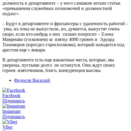
должность в департаменте – у него слишком легкие статьи
«превышения служебных полномочий и должностной
подлог».
– Будут в департаменте и фрилансеры с удаленность работой –
увы, их пока не выпустили, но, думается, выпустят очень
скоро, если кто-нибудь о них сильно попросит – Елена
Маврешко (госкомзем) за взятку 4000 гривен и Эдуард
Тихомиров (юротдел горисполкома), который находится под
арестом еще с января.
В департаменте есть еще вакантные места, которые, мы
уверены, пустыми долго не останутся. Они ждут своих
героев -взяточников, благо, конкуренция высока.
Федосов Василий
Facebook
Підпишись
Instagram
Підпишись
Viber