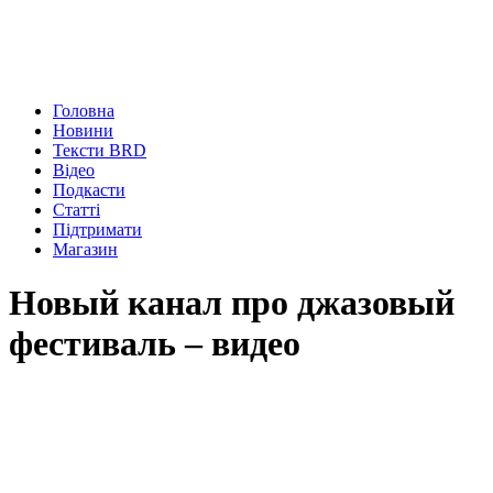
Головна
Новини
Тексти BRD
Відео
Подкасти
Статті
Підтримати
Магазин
Новый канал про джазовый
фестиваль – видео