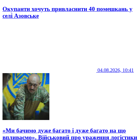
Окупанти хочуть привласнити 40 помешкань у
селі Азовське
04.08.2026, 10:41
«Ми бачимо дуже багато і дуже багато на що
впливаємо». Військовий про ураження логістики