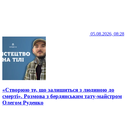
05.08.2026, 08:28
«Створюю те, що залишиться з людиною до
смерті». Розмова з бердянським тату-майстром
Олегом Руденко