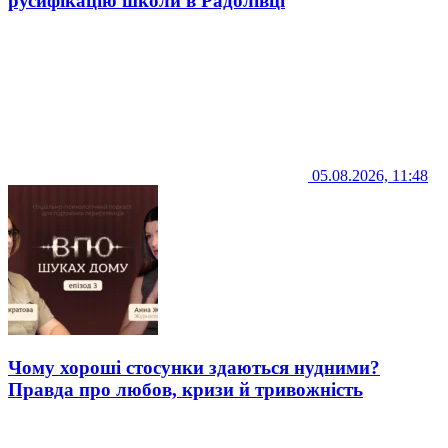
русифікацію школи в Радолівці
05.08.2026, 11:48
Чому хороші стосунки здаються нудними?
Правда про любов, кризи й тривожність