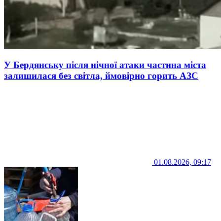
У Бердянську після нічної атаки частина міста
залишилася без світла, ймовірно горить АЗС
01.08.2026, 09:17