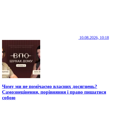
10.08.2026, 10:18
Чому ми не помічаємо власних досягнень?
Самознецінення, порівняння і право пишатися
собою