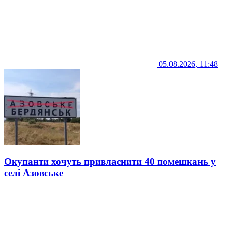
05.08.2026, 11:48
Окупанти хочуть привласнити 40 помешкань у
селі Азовське