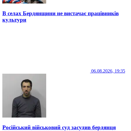
В селах Бердянщини не вистачає працівників
культури
06.08.2026, 19:35
Російський військовий суд засудив бердянця