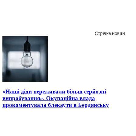
Стрічка новин
«Наші діди переживали більш серйозні
випробування». Окупаційна влада
прокоментувала блекаути в Бердянську