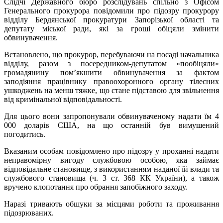
Слідчі Державного бюро розслідувань спільно з Офісом
Генерального прокурора повідомили про підозру прокурору
відділу Бердянської прокуратури Запорізької області та
депутату міської ради, які за гроші обіцяли змінити
обвинувачення.
Встановлено, що прокурор, перебуваючи на посаді начальника
відділу, разом з посередником-депутатом «пообіцяли»
громадянину пом’якшити обвинувачення за фактом
заподіяння працівнику правоохоронного органу тілесних
ушкоджень на менш тяжке, що стане підставою для звільнення
від кримінальної відповідальності.
Для цього вони запропонували обвинуваченому надати їм 4
000 доларів США, на що останній був вимушений
погодитись.
Вказаним особам повідомлено про підозру у проханні надати
неправомірну вигоду службовою особою, яка займає
відповідальне становище, з використанням наданої їй влади та
службового становища (ч. 3 ст. 368 КК України), а також
вручено клопотання про обрання запобіжного заходу.
Наразі тривають обшуки за місцями роботи та проживання
підозрюваних.