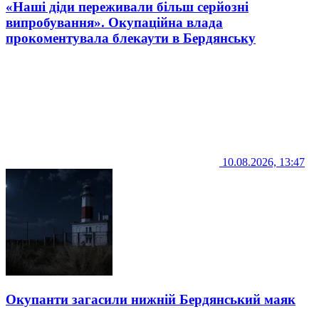
«Наші діди переживали більш серйозні
випробування». Окупаційна влада
прокоментувала блекаути в Бердянську
10.08.2026, 13:47
Окупанти загасили нижній Бердянський маяк