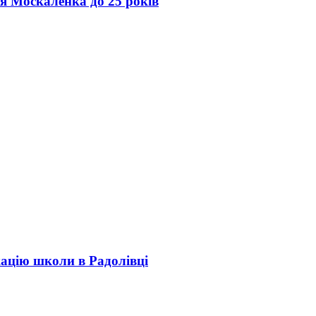
ія Москаленка до 25 років
кацію школи в Радолівці