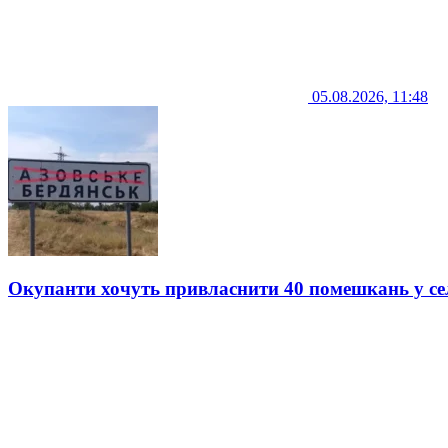
05.08.2026, 11:48
Окупанти хочуть привласнити 40 помешкань у се