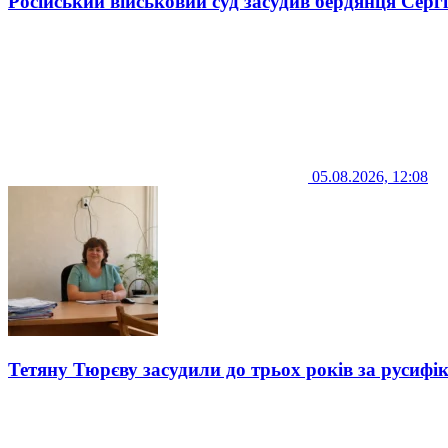
Російський військовий суд засудив бердянця Серг
05.08.2026, 12:08
Тетяну Тюрєву засудили до трьох років за русифі