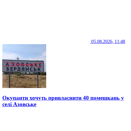
05.08.2026, 11:48
Окупанти хочуть привласнити 40 помешкань у
селі Азовське