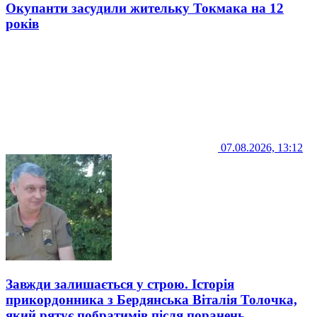
Окупанти засудили жительку Токмака на 12
років
07.08.2026, 13:12
Завжди залишається у строю. Історія
прикордонника з Бердянська Віталія Толочка,
який рятує побратимів після поранень