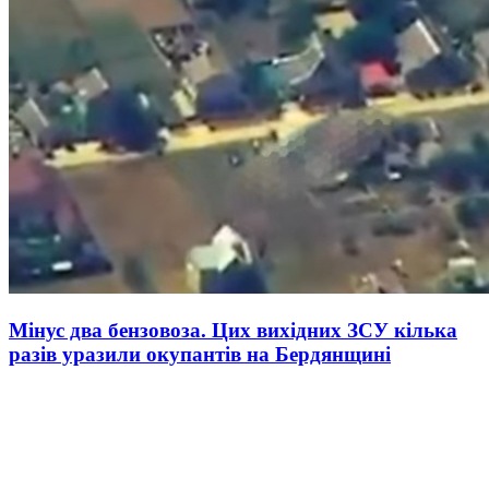
Мінус два бензовоза. Цих вихідних ЗСУ кілька
разів уразили окупантів на Бердянщині