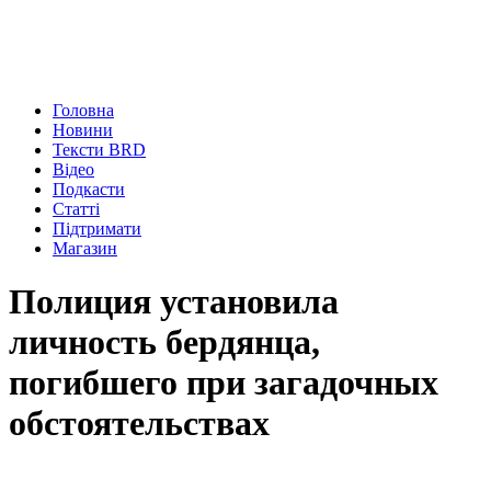
Головна
Новини
Тексти BRD
Відео
Подкасти
Статті
Підтримати
Магазин
Полиция установила
личность бердянца,
погибшего при загадочных
обстоятельствах