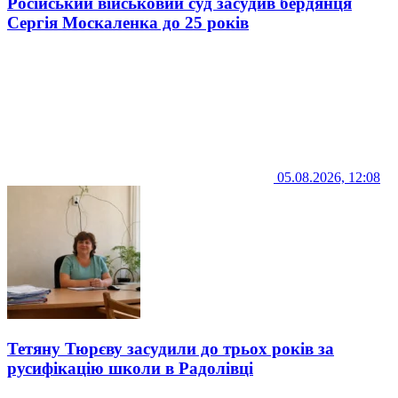
Російський військовий суд засудив бердянця
Сергія Москаленка до 25 років
05.08.2026, 12:08
Тетяну Тюрєву засудили до трьох років за
русифікацію школи в Радолівці