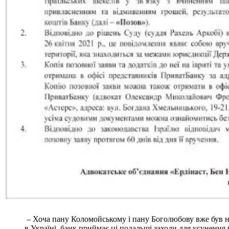
– Хоча пану Коломойському і пану Боголюбову вже був на
в Україні, банк приймає ці подальші заходи для усунення 