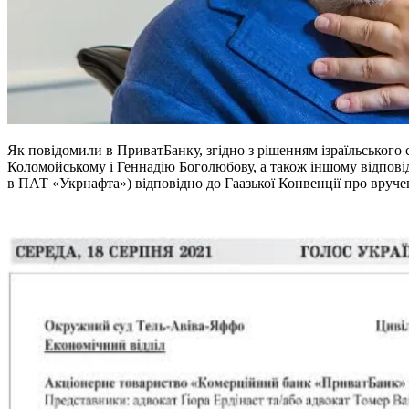
Як повідомили в ПриватБанку, згідно з рішенням ізраїльського с
Коломойському і Геннадію Боголюбову, а також іншому відпові
в ПАТ «Укрнафта») відповідно до Гаазької Конвенції про вруче