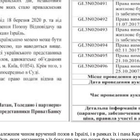
лежним чином вручений позов в Ізраїлі, і в рамках їх і пана К
будь-яких аргументів з їх боку про те, що позов був їм належним