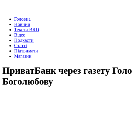
Головна
Новини
Тексти BRD
Відео
Подкасти
Статті
Підтримати
Магазин
ПриватБанк через газету Голо
Боголюбову