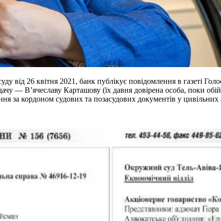
уду від 26 квітня 2021, банк публікує повідомлення в газеті Голо
дачу — В’ячеславу Карташову (їх давня довірена особа, поки об
ння за кордоном судових та позасудових документів у цивільних