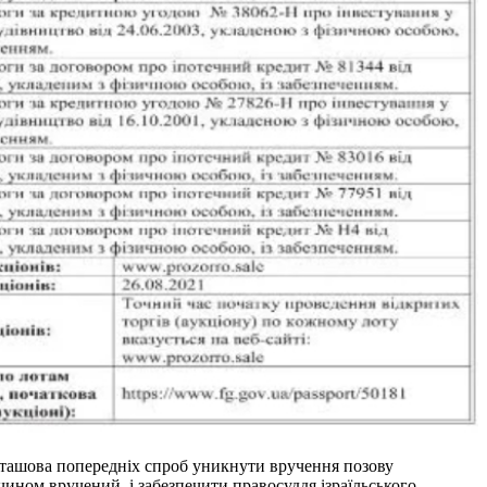
арташова попередніх спроб уникнути вручення позову
 чином вручений, і забезпечити правосуддя ізраїльського