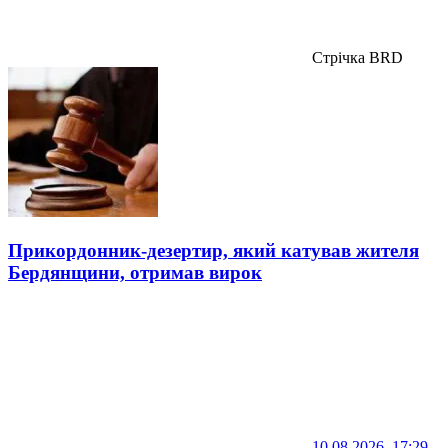
Стрічка BRD
Прикордонник-дезертир, який катував жителя
Бердянщини, отримав вирок
10.08.2026, 17:29