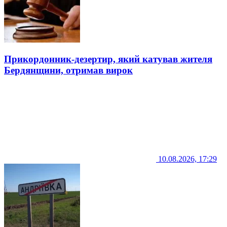
Прикордонник-дезертир, який катував жителя
Бердянщини, отримав вирок
10.08.2026, 17:29