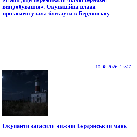
випробування». Окупаційна влада
прокоментувала блекаути в Бердянську
10.08.2026, 13:47
Окупанти загасили нижній Бердянський маяк