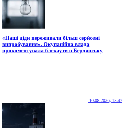
«Наші діди переживали більш серйозні
випробування». Окупаційна влада
прокоментувала блекаути в Бердянську
10.08.2026, 13:47