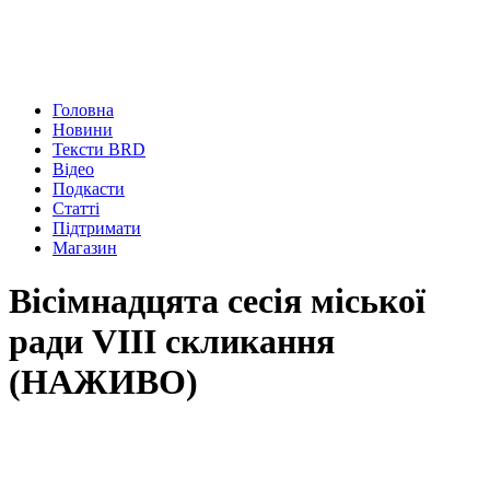
Головна
Новини
Тексти BRD
Відео
Подкасти
Статті
Підтримати
Магазин
Вісімнадцята сесія міської
ради VIІІ скликання
(НАЖИВО)