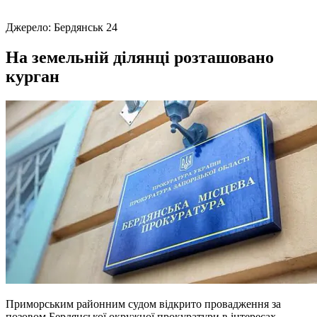
Джерело:
Бердянськ 24
На земельній ділянці розташовано
курган
Приморським районним судом відкрито провадження за
позовом Бердянської окружної прокуратури в інтересах