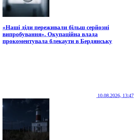
«Наші діди переживали більш серйозні
випробування». Окупаційна влада
прокоментувала блекаути в Бердянську
10.08.2026, 13:47