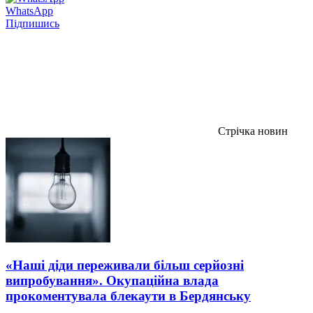
WhatsApp
Підпишись
Стрічка новин
«Наші діди переживали більш серйозні
випробування». Окупаційна влада
прокоментувала блекаути в Бердянську