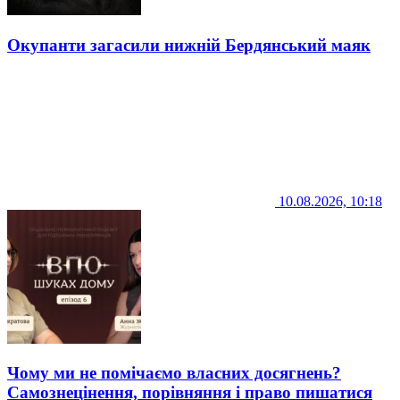
Окупанти загасили нижній Бердянський маяк
10.08.2026, 10:18
Чому ми не помічаємо власних досягнень?
Самознецінення, порівняння і право пишатися