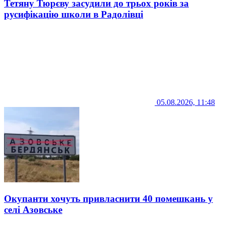
Тетяну Тюрєву засудили до трьох років за
русифікацію школи в Радолівці
05.08.2026, 11:48
Окупанти хочуть привласнити 40 помешкань у
селі Азовське