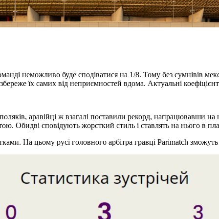
оманді неможливо буде сподіватися на 1/8. Тому без сумнівів ме
 збереже їх самих від неприємностей вдома. Актуальні коефіцієнти
ляків, аравійці ж взагалі поставили рекорд, напрацювавши на ш
ою. Обидві сповідують жорсткий стиль і ставлять на нього в плані
тками. На цьому русі головного арбітра гравці Parimatch зможуть