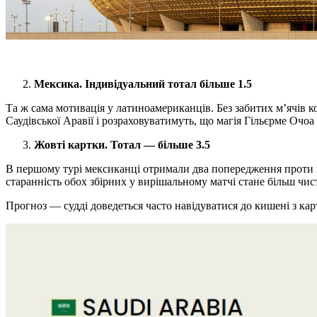
Мексика. Індивідуальний тотал більше 1.5
Та ж сама мотивація у латиноамериканців. Без забитих м’ячів к
Саудівської Аравії і розраховуватимуть, що магія Гільєрме Очоа
Жовті картки. Тотал — більше 3.5
В першому турі мексиканці отримали два попередження проти по
старанність обох збірних у вирішальному матчі стане більш чист
Прогноз — судді доведеться часто навідуватися до кишені з кар