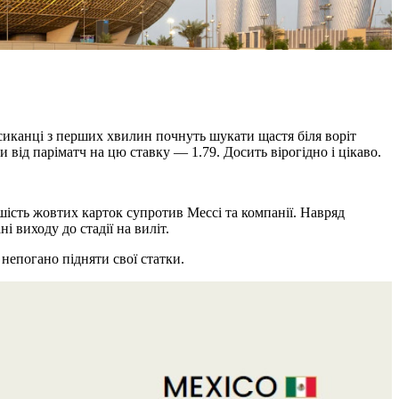
ксиканці з перших хвилин почнуть шукати щастя біля воріт
 від паріматч на цю ставку — 1.79. Досить вірогідно і цікаво.
ість жовтих карток супротив Мессі та компанії. Навряд
 виходу до стадії на виліт.
 непогано підняти свої статки.