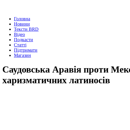
Головна
Новини
Тексти BRD
Відео
Подкасти
Статті
Підтримати
Магазин
Саудовська Аравія проти Мекс
харизматичних латиносів