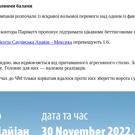
іковими балами
ампанія розпочали із яскравої вольової перемоги над одним із 
 контора Паріматч пропонує підтримати цікавими беттінговими п
ієнти Саудівська Аравія – Мексика
перевищують 1.6.
ндою, яка відмовляється від притаманного агресивного стилю. За
. Головне для них — належна реалізація.
тчах до ЧМ тільки хорватам вдалося проти них зберегти ворота с