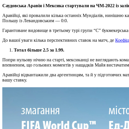
Саудовська Аравія і Мексика стартували на ЧМ-2022 із зал
Аравійці, які провалили кілька останніх Мундіалів, нинішню к
Польшу із Левандовським — 0:0.
Гарантоване видовище в третьому турі групи “С” букмекерська
До вашої уваги кілька перспективних ставок на матч, де
Коефіц
Тотал більше 2.5 за 1.99.
Попри нульову нічию на старті, мексиканці не виглядають кома
впевненим, що гольових моментів у нащадків Майя вистачатиме
Аравійці відвантажили два аргентинцям, та й у підготовчих ма
вашу ставку.