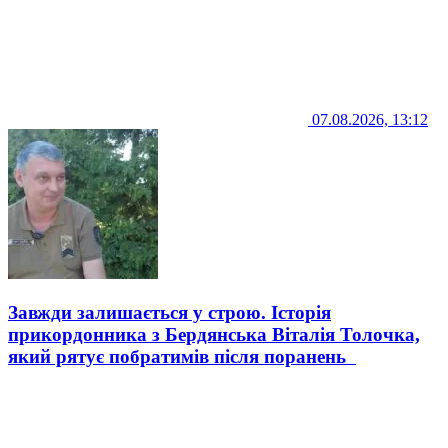
07.08.2026, 13:12
Завжди залишається у строю. Історія
прикордонника з Бердянська Віталія Толочка,
який рятує побратимів після поранень