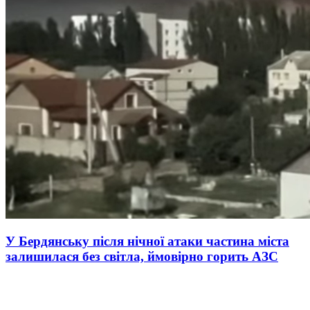
У Бердянську після нічної атаки частина міста
залишилася без світла, ймовірно горить АЗС