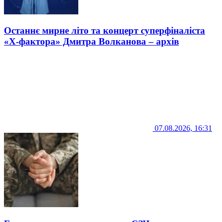
Останнє мирне літо та концерт суперфіналіста
«Х-фактора» Дмитра Волканова – архів
07.08.2026, 16:31