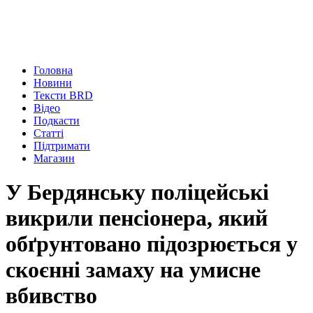
Головна
Новини
Тексти BRD
Відео
Подкасти
Статті
Підтримати
Магазин
У Бердянську поліцейські
викрили пенсіонера, який
обґрунтовано підозрюється у
скоєнні замаху на умисне
вбивство