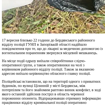
17 вересня близько 22 години до Бердянського районного
відділу поліції ГУНП в Запорізькій області надійшло
повідомлення про те, що до лікарні за медичною допомогою із
вогнепальним пораненням звернувся місцевий мешканець.
На місце події одразу виїхали співробітники слідчо-
оперативної групи, а також оперативники на чолі з
керівником районного відділу поліції. Також за вказаною
адресою виїхало керівництво обласного главку поліції.
Поліцейські встановили, що на території одного з приватних
будинків, по вулиці Цілинній у місті Бердянськ, між
потерпілим та його знайомим раптово виник конфлікт, в ході
якого останній здійснив постріл в область черевної
порожнини опонента. Відпрацювавши отриману інформацію
працівники відділу кримінальної поліції оперативно