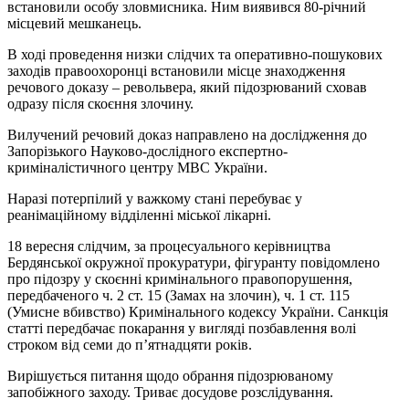
встановили особу зловмисника. Ним виявився 80-річний
місцевий мешканець.
В ході проведення низки слідчих та оперативно-пошукових
заходів правоохоронці встановили місце знаходження
речового доказу – револьвера, який підозрюваний сховав
одразу після скоєння злочину.
Вилучений речовий доказ направлено на дослідження до
Запорізького Науково-дослідного експертно-
криміналістичного центру МВС України.
Наразі потерпілий у важкому стані перебуває у
реанімаційному відділенні міської лікарні.
18 вересня слідчим, за процесуального керівництва
Бердянської окружної прокуратури, фігуранту повідомлено
про підозру у скоєнні кримінального правопорушення,
передбаченого ч. 2 ст. 15 (Замах на злочин), ч. 1 ст. 115
(Умисне вбивство) Кримінального кодексу України. Санкція
статті передбачає покарання у вигляді позбавлення волі
строком від семи до п’ятнадцяти років.
Вирішується питання щодо обрання підозрюваному
запобіжного заходу. Триває досудове розслідування.