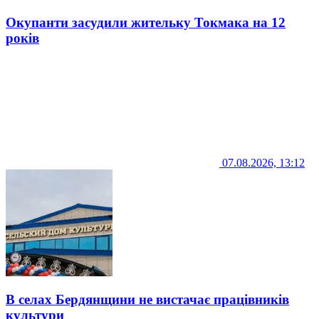
Окупанти засудили жительку Токмака на 12
років
07.08.2026, 13:12
В селах Бердянщини не вистачає працівників
культури