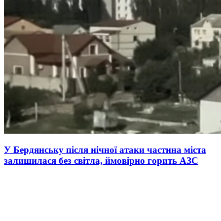
У Бердянську після нічної атаки частина міста
залишилася без світла, ймовірно горить АЗС