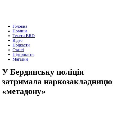
Головна
Новини
Тексти BRD
Відео
Подкасти
Статті
Підтримати
Магазин
У Бердянську поліція
затримала наркозакладницю
«метадону»