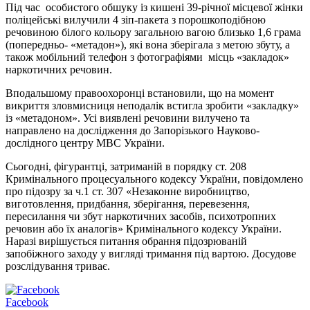
Під час особистого обшуку із кишені 39-річної місцевої жінки
поліцейські вилучили 4 зіп-пакета з порошкоподібною
речовиною білого кольору загальною вагою близько 1,6 грама
(попередньо- «метадон»), які вона зберігала з метою збуту, а
також мобільний телефон з фотографіями місць «закладок»
наркотичних речовин.
Вподальшому правоохоронці встановили, що на момент
викриття зловмисниця неподалік встигла зробити «закладку»
із «метадоном». Усі виявлені речовини вилучено та
направлено на дослідження до Запорізького Науково-
дослідного центру МВС України.
Сьогодні, фігурантці, затриманій в порядку ст. 208
Кримінального процесуального кодексу України, повідомлено
про підозру за ч.1 ст. 307 «Незаконне виробництво,
виготовлення, придбання, зберігання, перевезення,
пересилання чи збут наркотичних засобів, психотропних
речовин або їх аналогів» Кримінального кодексу України.
Наразі вирішується питання обрання підозрюваній
запобіжного заходу у вигляді тримання під вартою. Досудове
розслідування триває.
Facebook