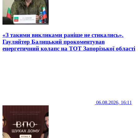
«З такими викликами раніше не стикались».
Гауляйтер Балицький прокоментував
енергетичний колапс на ТОТ Запорізької області
06.08.2026, 16:11